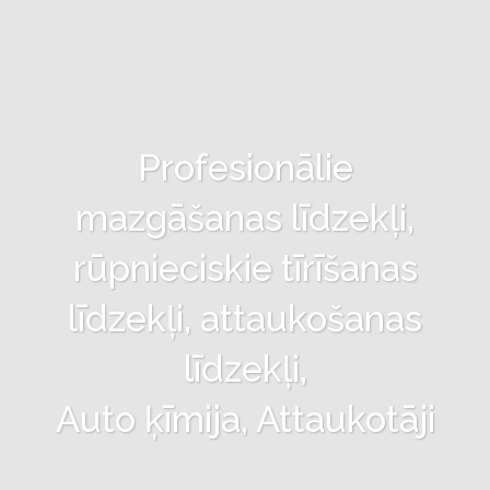
Profesionālie
mazgāšanas līdzekļi,
rūpnieciskie tīrīšanas
līdzekļi, attaukošanas
līdzekļi,
Auto ķīmija, Attaukotāji