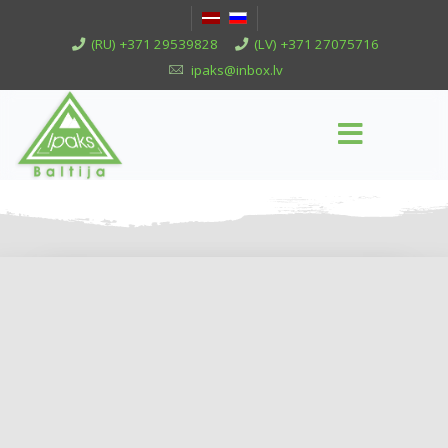
(RU) +371 29539828
(LV) +371 27075716
ipaks@inbox.lv