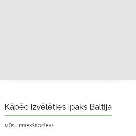
Kāpēc izvēlēties Ipaks Baltija
MŪSU PRIEKŠROCĪBAS