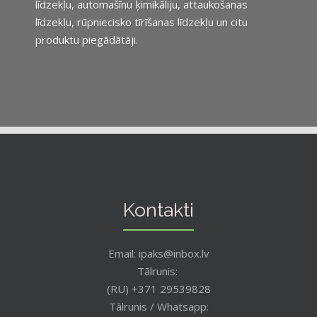
līdzekļu, automašīnu ķimikāliju, attaukošanas
līdzekļu, rūpniecisko tīrīšanas līdzekļu un citu
produktu piegādātāji.
Kontakti
Email: ipaks@inbox.lv
Tālrunis:
(RU) +371 29539828
Tālrunis / Whatsapp: