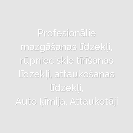
Profesionālie
mazgāšanas līdzekļi,
rūpnieciskie tīrīšanas
līdzekļi, attaukošanas
līdzekļi,
Auto ķīmija, Attaukotāji