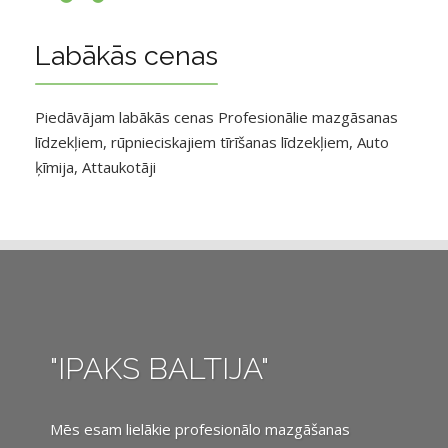
Labākās cenas
Piedāvājam labākās cenas Profesionālie mazgāsanas
līdzekļiem, rūpnieciskajiem tīrīšanas līdzekļiem, Auto
ķīmija, Attaukotāji
"IPAKS BALTIJA"
Mēs esam lielākie profesionālo mazgāšanas