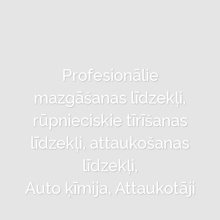
Profesionālie
mazgāšanas līdzekļi,
rūpnieciskie tīrīšanas
līdzekļi, attaukošanas
līdzekļi,
Auto ķīmija, Attaukotāji