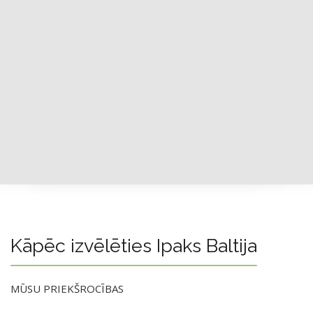
Kāpēc izvēlēties Ipaks Baltija
MŪSU PRIEKŠROCĪBAS