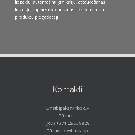
līdzekļu, automašīnu ķimikāliju, attaukošanas
līdzekļu, rūpniecisko tīrīšanas līdzekļu un citu
produktu piegādātāji.
Kontakti
Email: ipaks@inbox.lv
Tālrunis:
(RU) +371 29539828
Tālrunis / Whatsapp: