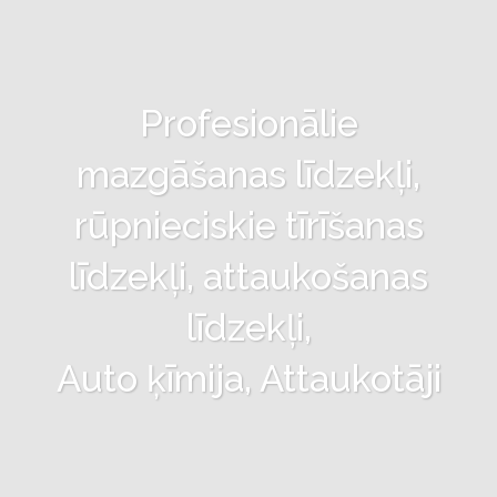
Profesionālie
mazgāšanas līdzekļi,
rūpnieciskie tīrīšanas
līdzekļi, attaukošanas
līdzekļi,
Auto ķīmija, Attaukotāji