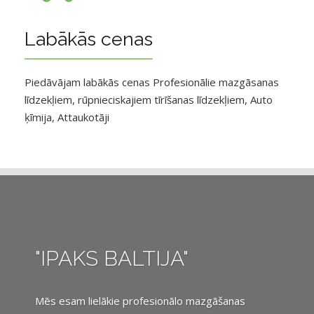
Labākās cenas
Piedāvājam labākās cenas Profesionālie mazgāsanas
līdzekļiem, rūpnieciskajiem tīrīšanas līdzekļiem, Auto
ķīmija, Attaukotāji
"IPAKS BALTIJA"
Mēs esam lielākie profesionālo mazgāšanas