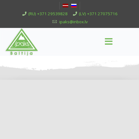
(RU) +371 29539828
(LV) +371 27075716
ipaks@inbox.lv