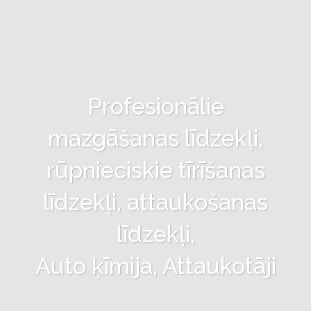
Profesionālie
mazgāšanas līdzekļi,
rūpnieciskie tīrīšanas
līdzekļi, attaukošanas
līdzekļi,
Auto ķīmija, Attaukotāji