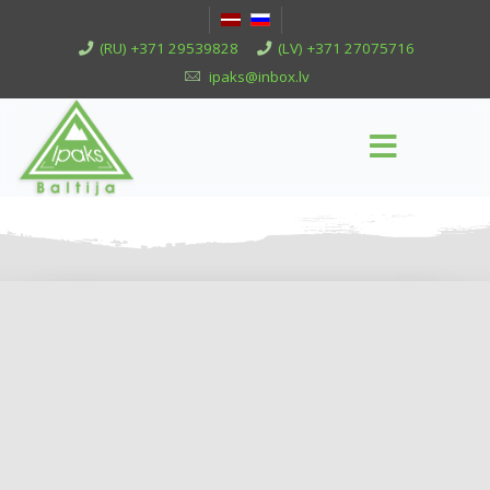
(RU) +371 29539828
(LV) +371 27075716
ipaks@inbox.lv