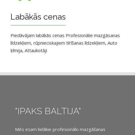
Labākās cenas
Piedāvājam labākās cenas Profesionālie mazgāsanas
līdzekļiem, rūpnieciskajiem tīrīšanas līdzekļiem, Auto
ķīmija, Attaukotāji
"IPAKS BALTIJA"
Mēs esam lielākie profesionālo mazgāšanas