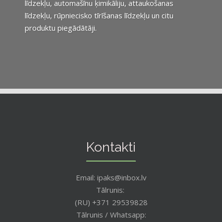
līdzekļu, automašīnu ķimikāliju, attaukošanas
līdzekļu, rūpniecisko tīrīšanas līdzekļu un citu
produktu piegādātāji.
Kontakti
Email: ipaks@inbox.lv
Tālrunis:
(RU) +371 29539828
Tālrunis / Whatsapp: