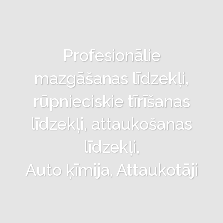
Profesionālie
mazgāšanas līdzekļi,
rūpnieciskie tīrīšanas
līdzekļi, attaukošanas
līdzekļi,
Auto ķīmija, Attaukotāji