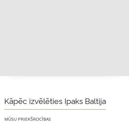
Kāpēc izvēlēties Ipaks Baltija
MŪSU PRIEKŠROCĪBAS