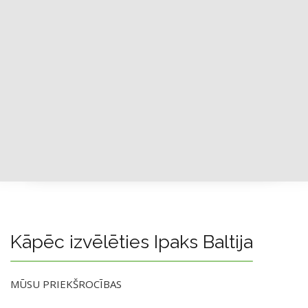
Kāpēc izvēlēties Ipaks Baltija
MŪSU PRIEKŠROCĪBAS