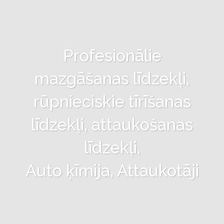
Profesionālie
mazgāšanas līdzekļi,
rūpnieciskie tīrīšanas
līdzekļi, attaukošanas
līdzekļi,
Auto ķīmija, Attaukotāji