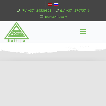
(RU) +371 29539828
(LV) +371 27075716
ipaks@inbox.lv