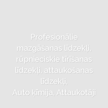
Profesionālie
mazgāšanas līdzekļi,
rūpnieciskie tīrīšanas
līdzekļi, attaukošanas
līdzekļi,
Auto ķīmija, Attaukotāji