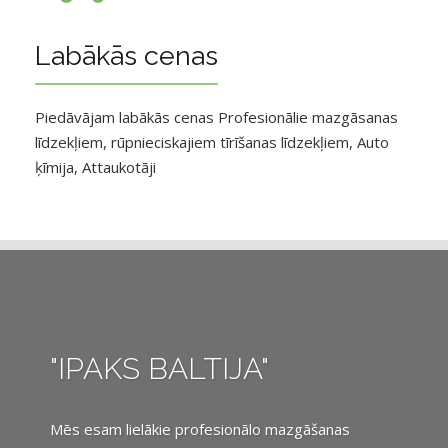
Labākās cenas
Piedāvājam labākās cenas Profesionālie mazgāsanas
līdzekļiem, rūpnieciskajiem tīrīšanas līdzekļiem, Auto
ķīmija, Attaukotāji
"IPAKS BALTIJA"
Mēs esam lielākie profesionālo mazgāšanas