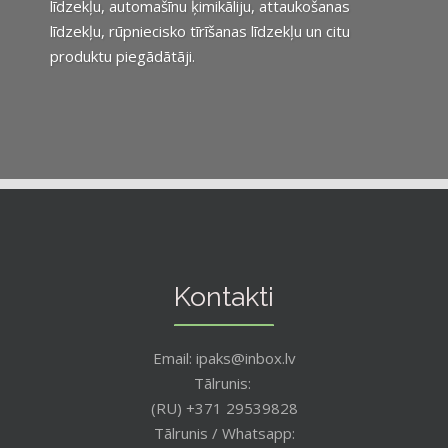
līdzekļu, automašīnu ķimikāliju, attaukošanas
līdzekļu, rūpniecisko tīrīšanas līdzekļu un citu
produktu piegādātāji.
Kontakti
Email: ipaks@inbox.lv
Tālrunis:
(RU) +371 29539828
Tālrunis / Whatsapp: