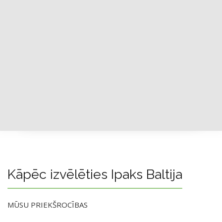
Kāpēc izvēlēties Ipaks Baltija
MŪSU PRIEKŠROCĪBAS