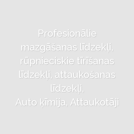
Profesionālie
mazgāšanas līdzekļi,
rūpnieciskie tīrīšanas
līdzekļi, attaukošanas
līdzekļi,
Auto ķīmija, Attaukotāji