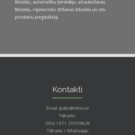
līdzekļu, automašīnu ķimikāliju, attaukošanas
līdzekļu, rūpniecisko tīrīšanas līdzekļu un citu
produktu piegādātāji.
Kontakti
Email: ipaks@inbox.lv
Tālrunis:
(RU) +371 29539828
Tālrunis / Whatsapp: