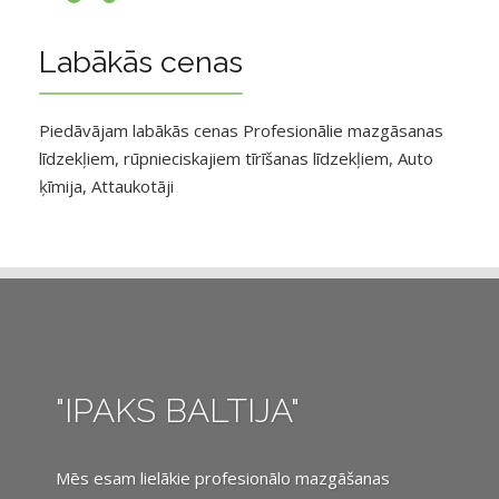
Labākās cenas
Piedāvājam labākās cenas Profesionālie mazgāsanas
līdzekļiem, rūpnieciskajiem tīrīšanas līdzekļiem, Auto
ķīmija, Attaukotāji
"IPAKS BALTIJA"
Mēs esam lielākie profesionālo mazgāšanas