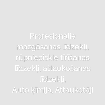
Profesionālie
mazgāšanas līdzekļi,
rūpnieciskie tīrīšanas
līdzekļi, attaukošanas
līdzekļi,
Auto ķīmija, Attaukotāji