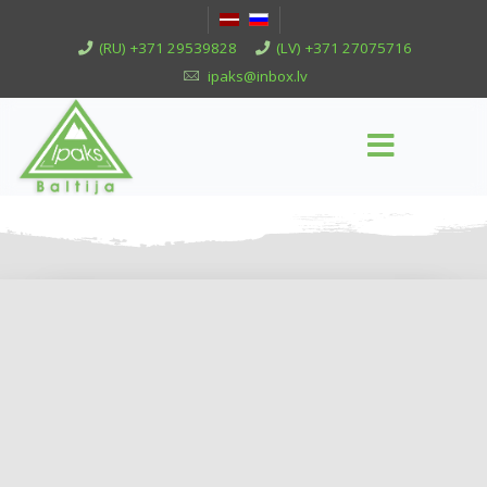
(RU) +371 29539828
(LV) +371 27075716
ipaks@inbox.lv