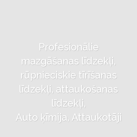
Profesionālie
mazgāšanas līdzekļi,
rūpnieciskie tīrīšanas
līdzekļi, attaukošanas
līdzekļi,
Auto ķīmija, Attaukotāji