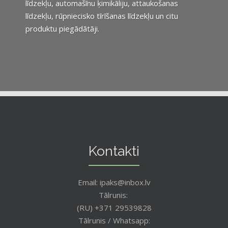
līdzekļu, automašīnu ķimikāliju, attaukošanas
līdzekļu, rūpniecisko tīrīšanas līdzekļu un citu
produktu piegādātāji.
Kontakti
Email: ipaks@inbox.lv
Tālrunis:
(RU) +371 29539828
Tālrunis / Whatsapp: