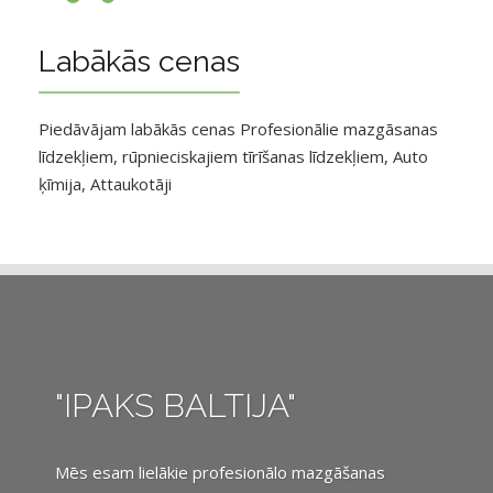
Labākās cenas
Piedāvājam labākās cenas Profesionālie mazgāsanas
līdzekļiem, rūpnieciskajiem tīrīšanas līdzekļiem, Auto
ķīmija, Attaukotāji
"IPAKS BALTIJA"
Mēs esam lielākie profesionālo mazgāšanas