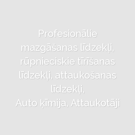
Profesionālie
mazgāšanas līdzekļi,
rūpnieciskie tīrīšanas
līdzekļi, attaukošanas
līdzekļi,
Auto ķīmija, Attaukotāji