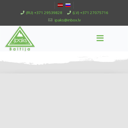
(RU) +371 29539828
(LV) +371 27075716
ipaks@inbox.lv