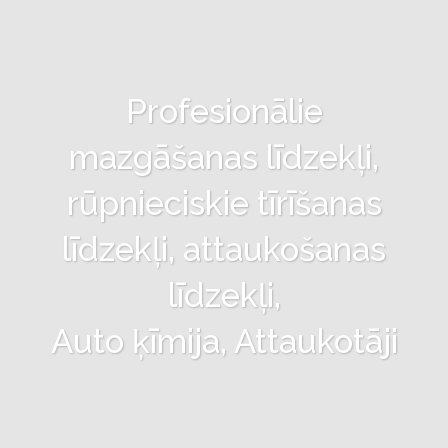
Profesionālie
mazgāšanas līdzekļi,
rūpnieciskie tīrīšanas
līdzekļi, attaukošanas
līdzekļi,
Auto ķīmija, Attaukotāji