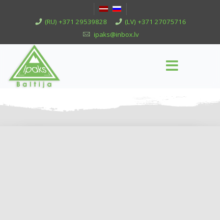
(RU) +371 29539828
(LV) +371 27075716
ipaks@inbox.lv