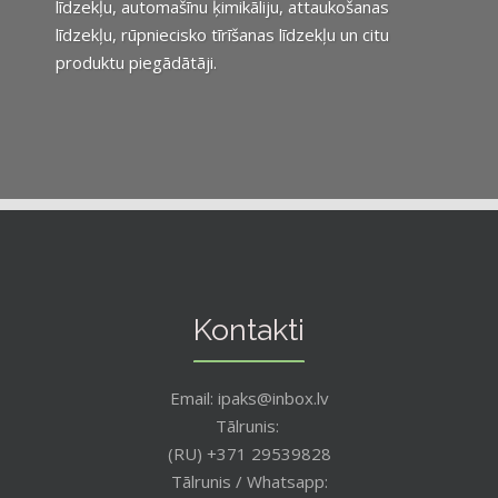
līdzekļu, automašīnu ķimikāliju, attaukošanas
līdzekļu, rūpniecisko tīrīšanas līdzekļu un citu
produktu piegādātāji.
Kontakti
Email: ipaks@inbox.lv
Tālrunis:
(RU) +371 29539828
Tālrunis / Whatsapp: