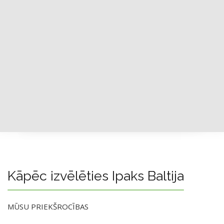
Kāpēc izvēlēties Ipaks Baltija
MŪSU PRIEKŠROCĪBAS