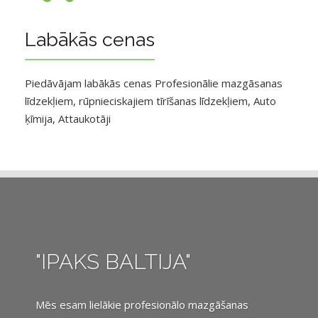
Labākās cenas
Piedāvājam labākās cenas Profesionālie mazgāsanas
līdzekļiem, rūpnieciskajiem tīrīšanas līdzekļiem, Auto
ķīmija, Attaukotāji
"IPAKS BALTIJA"
Mēs esam lielākie profesionālo mazgāšanas