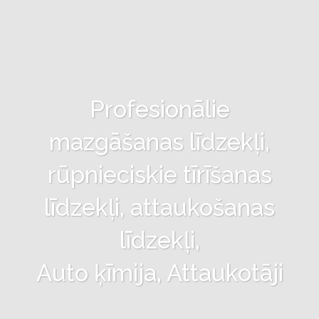
Profesionālie
mazgāšanas līdzekļi,
rūpnieciskie tīrīšanas
līdzekļi, attaukošanas
līdzekļi,
Auto ķīmija, Attaukotāji