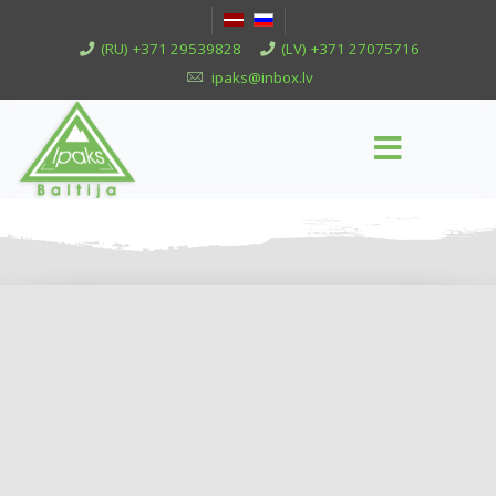
(RU) +371 29539828
(LV) +371 27075716
ipaks@inbox.lv