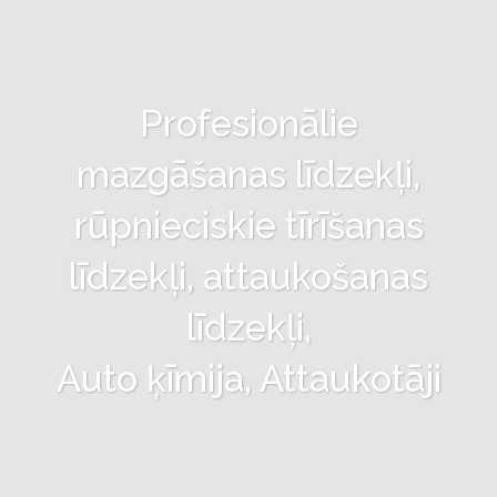
Profesionālie
mazgāšanas līdzekļi,
rūpnieciskie tīrīšanas
līdzekļi, attaukošanas
līdzekļi,
Auto ķīmija, Attaukotāji