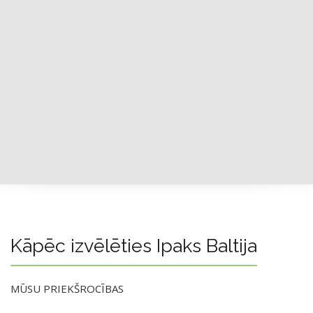
Kāpēc izvēlēties Ipaks Baltija
MŪSU PRIEKŠROCĪBAS