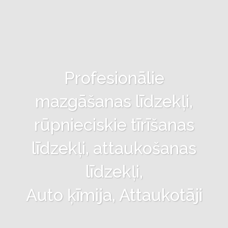
Profesionālie
mazgāšanas līdzekļi,
rūpnieciskie tīrīšanas
līdzekļi, attaukošanas
līdzekļi,
Auto ķīmija, Attaukotāji