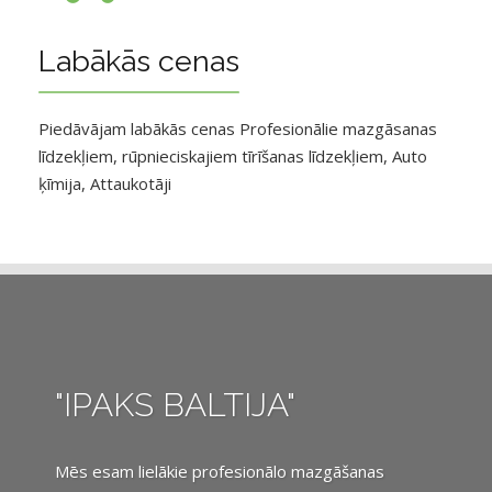
Labākās cenas
Piedāvājam labākās cenas Profesionālie mazgāsanas
līdzekļiem, rūpnieciskajiem tīrīšanas līdzekļiem, Auto
ķīmija, Attaukotāji
"IPAKS BALTIJA"
Mēs esam lielākie profesionālo mazgāšanas