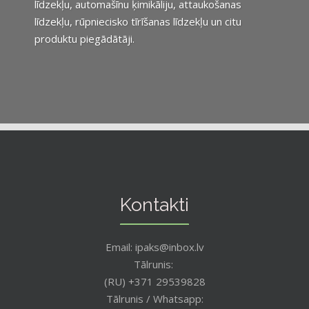
līdzekļu, automašīnu ķimikāliju, attaukošanas
līdzekļu, rūpniecisko tīrīšanas līdzekļu un citu
produktu piegādātāji.
Kontakti
Email: ipaks@inbox.lv
Tālrunis:
(RU) +371 29539828
Tālrunis / Whatsapp: