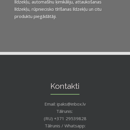
līdzekļu, automašīnu ķimikāliju, attaukošanas
līdzekļu, rūpniecisko tīrīšanas līdzekļu un citu
produktu piegādātāji.
Kontakti
Email: ipaks@inbox.lv
Tālrunis:
(RU) +371 29539828
Tālrunis / Whatsapp: