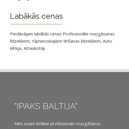
Labākās cenas
Piedāvājam labākās cenas Profesionālie mazgāsanas
līdzekļiem, rūpnieciskajiem tīrīšanas līdzekļiem, Auto
ķīmija, Attaukotāji
"IPAKS BALTIJA"
Mēs esam lielākie profesionālo mazgāšanas