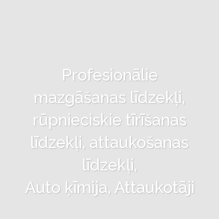
Profesionālie
mazgāšanas līdzekļi,
rūpnieciskie tīrīšanas
līdzekļi, attaukošanas
līdzekļi,
Auto ķīmija, Attaukotāji