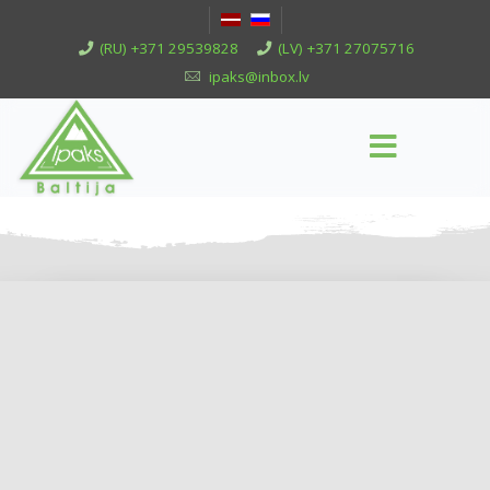
(RU) +371 29539828
(LV) +371 27075716
ipaks@inbox.lv