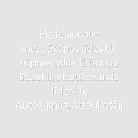
Profesionālie
mazgāšanas līdzekļi,
rūpnieciskie tīrīšanas
līdzekļi, attaukošanas
līdzekļi,
Auto ķīmija, Attaukotāji