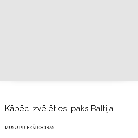
Kāpēc izvēlēties Ipaks Baltija
MŪSU PRIEKŠROCĪBAS