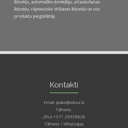
līdzekļu, automašīnu ķimikāliju, attaukošanas
līdzekļu, rūpniecisko tīrīšanas līdzekļu un citu
produktu piegādātāji.
Kontakti
Email: ipaks@inbox.lv
Tālrunis:
(RU) +371 29539828
Tālrunis / Whatsapp: