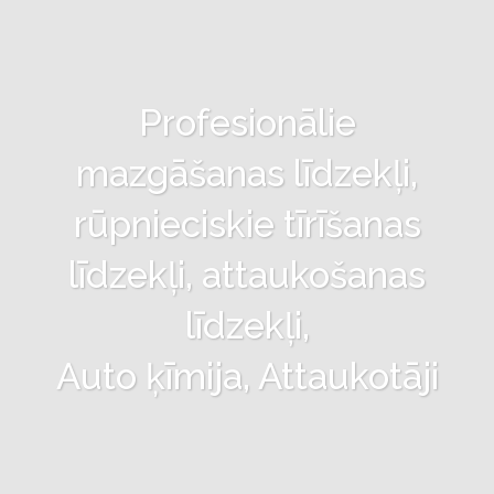
Profesionālie
mazgāšanas līdzekļi,
rūpnieciskie tīrīšanas
līdzekļi, attaukošanas
līdzekļi,
Auto ķīmija, Attaukotāji