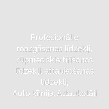
Profesionālie
mazgāšanas līdzekļi,
rūpnieciskie tīrīšanas
līdzekļi, attaukošanas
līdzekļi,
Auto ķīmija, Attaukotāji