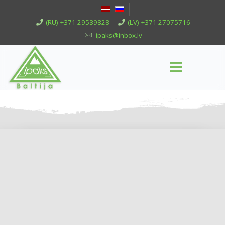
(RU) +371 29539828
(LV) +371 27075716
ipaks@inbox.lv