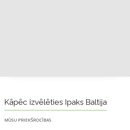
Kāpēc izvēlēties Ipaks Baltija
MŪSU PRIEKŠROCĪBAS