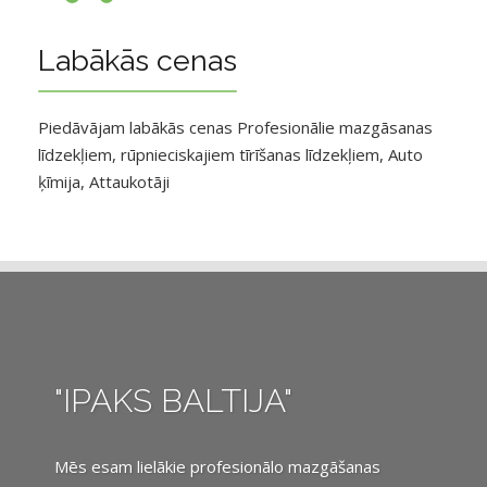
Labākās cenas
Piedāvājam labākās cenas Profesionālie mazgāsanas
līdzekļiem, rūpnieciskajiem tīrīšanas līdzekļiem, Auto
ķīmija, Attaukotāji
"IPAKS BALTIJA"
Mēs esam lielākie profesionālo mazgāšanas