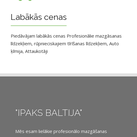
Labākās cenas
Piedāvājam labākās cenas Profesionālie mazgāsanas
līdzekļiem, rūpnieciskajiem tīrīšanas līdzekļiem, Auto
ķīmija, Attaukotāji
"IPAKS BALTIJA"
Mēs esam lielākie profesionālo mazgāšanas