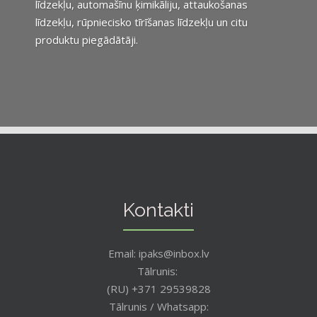
līdzekļu, automašīnu ķimikāliju, attaukošanas
līdzekļu, rūpniecisko tīrīšanas līdzekļu un citu
produktu piegādātāji.
Kontakti
Email: ipaks@inbox.lv
Tālrunis:
(RU) +371 29539828
Tālrunis / Whatsapp: