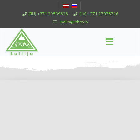
(RU) +371 29539828
(LV) +371 27075716
ipaks@inbox.lv