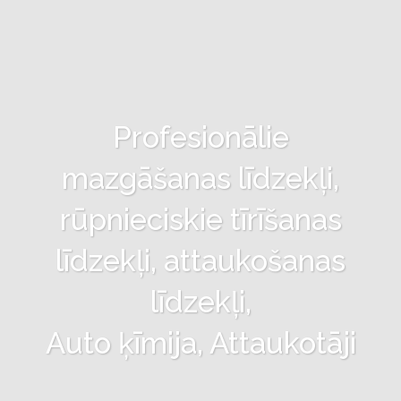
Profesionālie
mazgāšanas līdzekļi,
rūpnieciskie tīrīšanas
līdzekļi, attaukošanas
līdzekļi,
Auto ķīmija, Attaukotāji