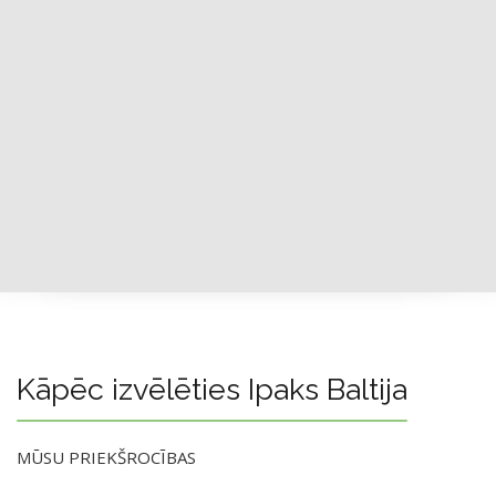
Kāpēc izvēlēties Ipaks Baltija
MŪSU PRIEKŠROCĪBAS