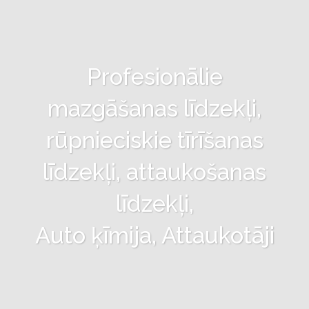
Profesionālie
mazgāšanas līdzekļi,
rūpnieciskie tīrīšanas
līdzekļi, attaukošanas
līdzekļi,
Auto ķīmija, Attaukotāji