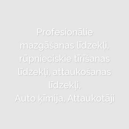
Profesionālie
mazgāšanas līdzekļi,
rūpnieciskie tīrīšanas
līdzekļi, attaukošanas
līdzekļi,
Auto ķīmija, Attaukotāji