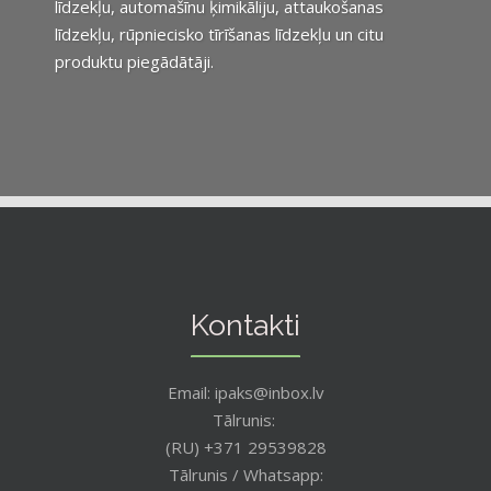
līdzekļu, automašīnu ķimikāliju, attaukošanas
līdzekļu, rūpniecisko tīrīšanas līdzekļu un citu
produktu piegādātāji.
Kontakti
Email: ipaks@inbox.lv
Tālrunis:
(RU) +371 29539828
Tālrunis / Whatsapp: