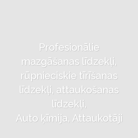
Profesionālie
mazgāšanas līdzekļi,
rūpnieciskie tīrīšanas
līdzekļi, attaukošanas
līdzekļi,
Auto ķīmija, Attaukotāji