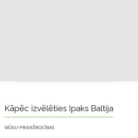
Kāpēc izvēlēties Ipaks Baltija
MŪSU PRIEKŠROCĪBAS