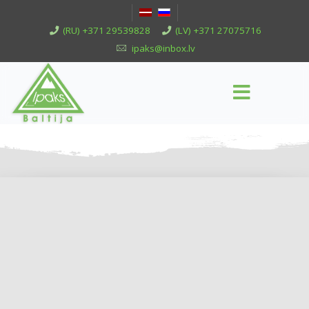
(RU) +371 29539828
(LV) +371 27075716
ipaks@inbox.lv