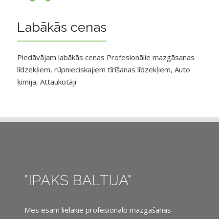
Labākās cenas
Piedāvājam labākās cenas Profesionālie mazgāsanas
līdzekļiem, rūpnieciskajiem tīrīšanas līdzekļiem, Auto
ķīmija, Attaukotāji
"IPAKS BALTIJA"
Mēs esam lielākie profesionālo mazgāšanas