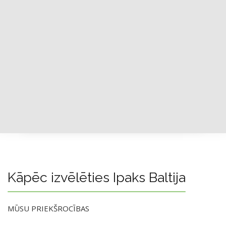
Kāpēc izvēlēties Ipaks Baltija
MŪSU PRIEKŠROCĪBAS