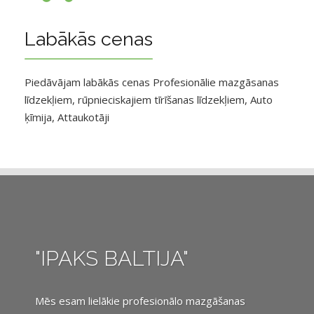
Labākās cenas
Piedāvājam labākās cenas Profesionālie mazgāsanas
līdzekļiem, rūpnieciskajiem tīrīšanas līdzekļiem, Auto
ķīmija, Attaukotāji
"IPAKS BALTIJA"
Mēs esam lielākie profesionālo mazgāšanas