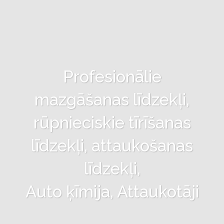
Profesionālie
mazgāšanas līdzekļi,
rūpnieciskie tīrīšanas
līdzekļi, attaukošanas
līdzekļi,
Auto ķīmija, Attaukotāji