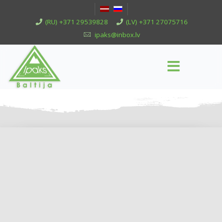
(RU) +371 29539828
(LV) +371 27075716
ipaks@inbox.lv