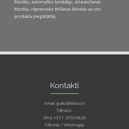
līdzekļu, automašīnu ķimikāliju, attaukošanas
līdzekļu, rūpniecisko tīrīšanas līdzekļu un citu
produktu piegādātāji.
Kontakti
Email: ipaks@inbox.lv
Tālrunis:
(RU) +371 29539828
Tālrunis / Whatsapp: