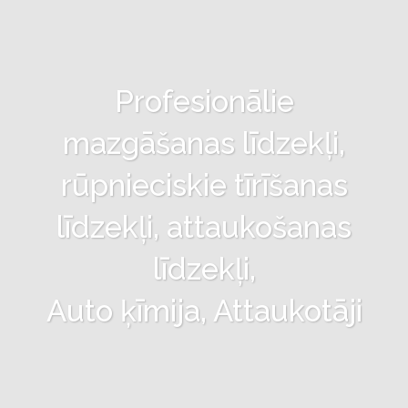
Profesionālie
mazgāšanas līdzekļi,
rūpnieciskie tīrīšanas
līdzekļi, attaukošanas
līdzekļi,
Auto ķīmija, Attaukotāji