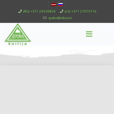
(RU) +371 29539828
(LV) +371 27075716
ipaks@inbox.lv