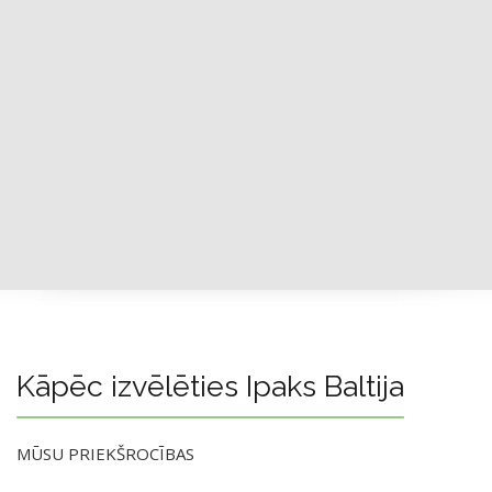
Kāpēc izvēlēties Ipaks Baltija
MŪSU PRIEKŠROCĪBAS