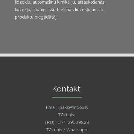
līdzekļu, automašīnu ķimikāliju, attaukošanas
līdzekļu, rūpniecisko tīrīšanas līdzekļu un citu
produktu piegādātāji.
Kontakti
Email: ipaks@inbox.lv
Tālrunis:
(RU) +371 29539828
Tālrunis / Whatsapp: