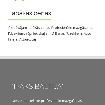
Labākās cenas
Piedāvājam labākās cenas Profesionālie mazgāsanas
līdzekļiem, rūpnieciskajiem tīrīšanas līdzekļiem, Auto
ķīmija, Attaukotāji
"IPAKS BALTIJA"
Mēs esam lielākie profesionālo mazgāšanas