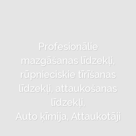
Profesionālie
mazgāšanas līdzekļi,
rūpnieciskie tīrīšanas
līdzekļi, attaukošanas
līdzekļi,
Auto ķīmija, Attaukotāji