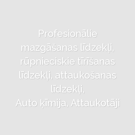
Profesionālie
mazgāšanas līdzekļi,
rūpnieciskie tīrīšanas
līdzekļi, attaukošanas
līdzekļi,
Auto ķīmija, Attaukotāji