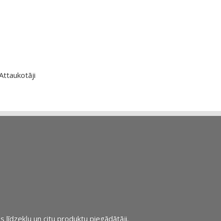
Attaukotāji
s līdzekļu un citu produktu piegādātāji.