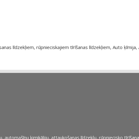
as līdzekļiem, rūpnieciskajiem tīrīšanas līdzekļiem, Auto ķīmija, 
automašīnu ķimikāliju, attaukošanas līdzekļu, rūpniecisko tīrīšana