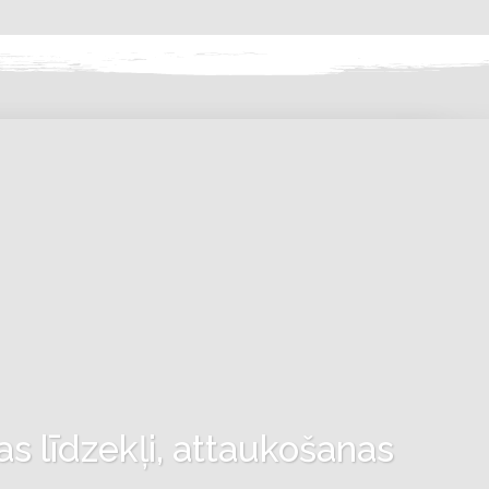
as līdzekļi, attaukošanas