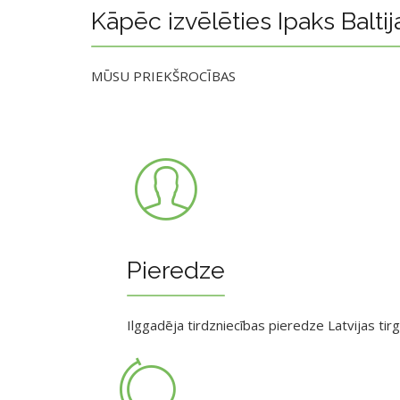
Kāpēc izvēlēties Ipaks Baltij
MŪSU PRIEKŠROCĪBAS
Pieredze
Ilggadēja tirdzniecības pieredze Latvijas tir