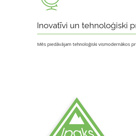
Inovatīvi un tehnoloģiski p
Mēs piedāvājam tehnoloģiski vismodernākos p