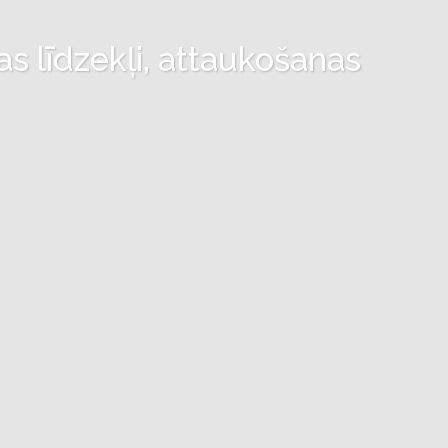
as līdzekļi, attaukošanas