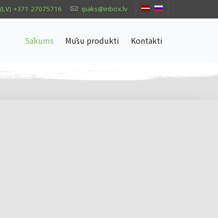
(LV) +371 27075716
ipaks@inbox.lv
Sākums
Mūsu produkti
Kontakti