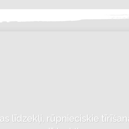
 līdzekļi, rūpnieciskie tīrīšan