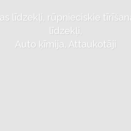
 līdzekļi, rūpnieciskie tīrīšan
līdzekļi,
Auto ķīmija, Attaukotāji