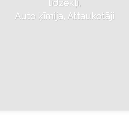
līdzekļi,
Auto ķīmija, Attaukotāji