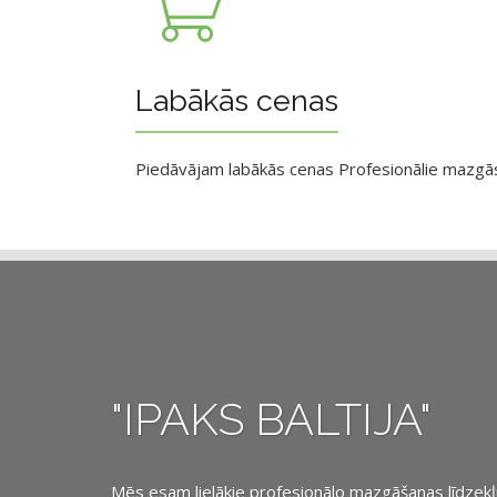
Labākās cenas
Piedāvājam labākās cenas Profesionālie mazgāsan
"IPAKS BALTIJA"
Mēs esam lielākie profesionālo mazgāšanas līdzekļu, 