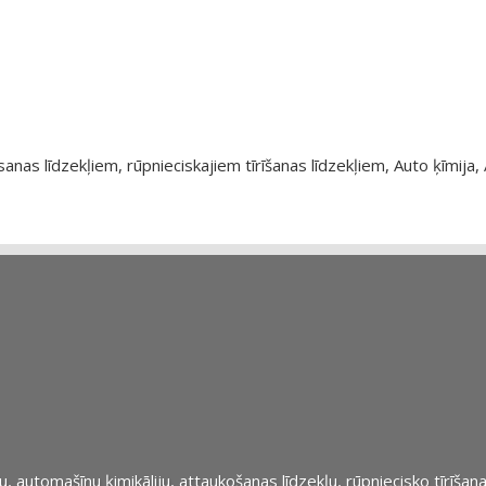
as līdzekļiem, rūpnieciskajiem tīrīšanas līdzekļiem, Auto ķīmija, 
automašīnu ķimikāliju, attaukošanas līdzekļu, rūpniecisko tīrīšana