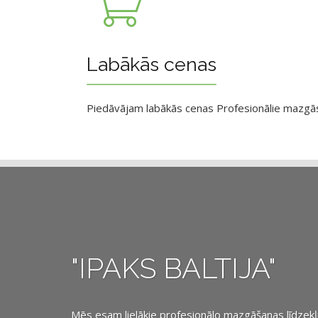
Labākās cenas
Piedāvājam labākās cenas Profesionālie mazgāsan
"IPAKS BALTIJA"
Mēs esam lielākie profesionālo mazgāšanas līdzekļu, 