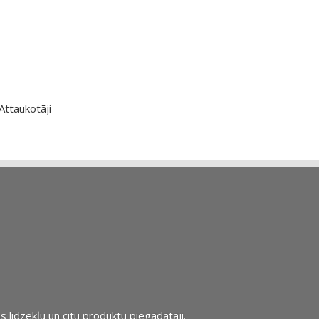
Attaukotāji
s līdzekļu un citu produktu piegādātāji.