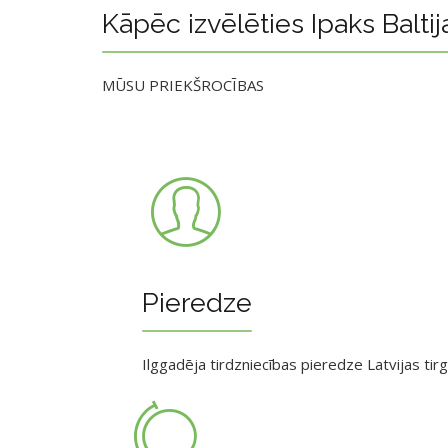
Kāpēc izvēlēties Ipaks Baltij
MŪSU PRIEKŠROCĪBAS
Pieredze
Ilggadēja tirdzniecības pieredze Latvijas tir