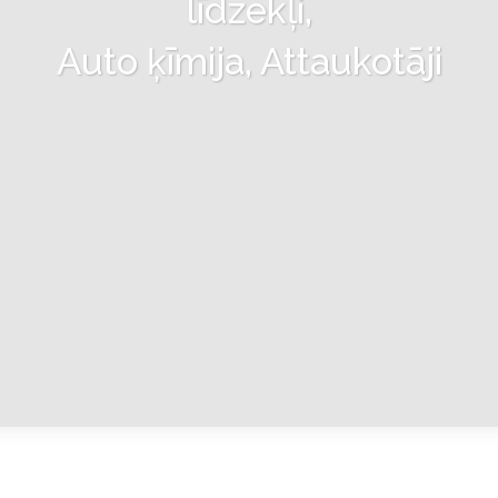
līdzekļi,
Auto ķīmija, Attaukotāji