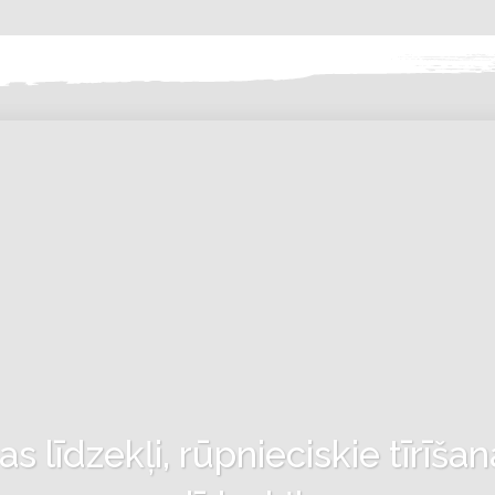
 līdzekļi, rūpnieciskie tīrīšan