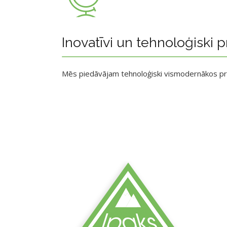
Inovatīvi un tehnoloģiski p
Mēs piedāvājam tehnoloģiski vismodernākos p