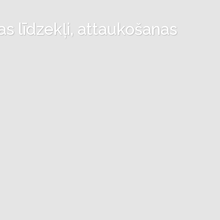
as līdzekļi, attaukošanas