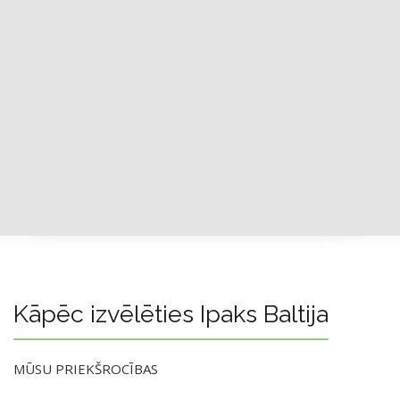
Kāpēc izvēlēties Ipaks Baltija
MŪSU PRIEKŠROCĪBAS