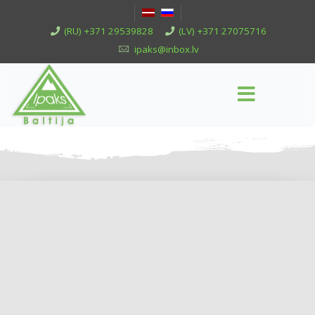
(RU) +371 29539828
(LV) +371 27075716
ipaks@inbox.lv