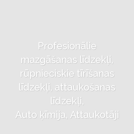
Profesionālie
mazgāšanas līdzekļi,
rūpnieciskie tīrīšanas
līdzekļi, attaukošanas
līdzekļi,
Auto ķīmija, Attaukotāji