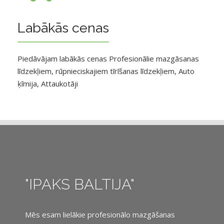
Labākās cenas
Piedāvājam labākās cenas Profesionālie mazgāsanas
līdzekļiem, rūpnieciskajiem tīrīšanas līdzekļiem, Auto
ķīmija, Attaukotāji
"IPAKS BALTIJA"
Mēs esam lielākie profesionālo mazgāšanas