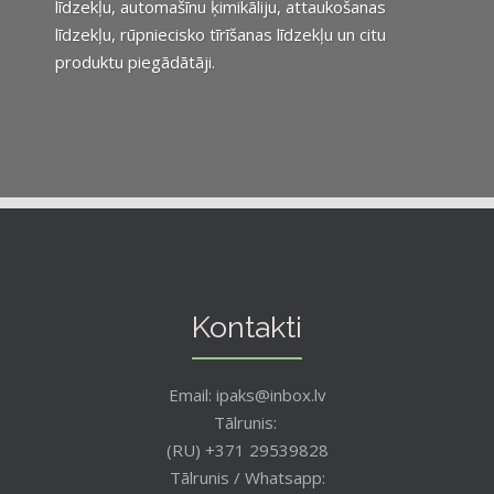
līdzekļu, automašīnu ķimikāliju, attaukošanas
līdzekļu, rūpniecisko tīrīšanas līdzekļu un citu
produktu piegādātāji.
Kontakti
Email: ipaks@inbox.lv
Tālrunis:
(RU) +371 29539828
Tālrunis / Whatsapp: