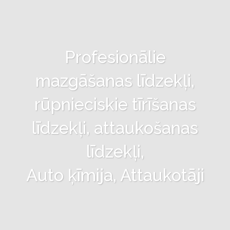
Profesionālie
mazgāšanas līdzekļi,
rūpnieciskie tīrīšanas
līdzekļi, attaukošanas
līdzekļi,
Auto ķīmija, Attaukotāji