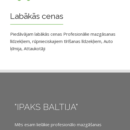
Labākās cenas
Piedāvājam labākās cenas Profesionālie mazgāsanas
līdzekļiem, rūpnieciskajiem tīrīšanas līdzekļiem, Auto
ķīmija, Attaukotāji
"IPAKS BALTIJA"
Mēs esam lielākie profesionālo mazgāšanas