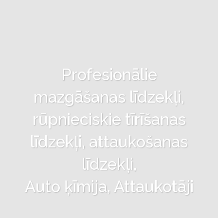
Profesionālie
mazgāšanas līdzekļi,
rūpnieciskie tīrīšanas
līdzekļi, attaukošanas
līdzekļi,
Auto ķīmija, Attaukotāji