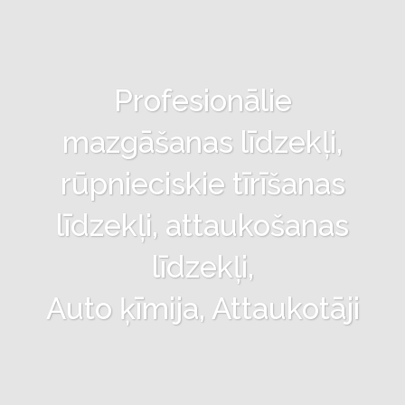
Profesionālie
mazgāšanas līdzekļi,
rūpnieciskie tīrīšanas
līdzekļi, attaukošanas
līdzekļi,
Auto ķīmija, Attaukotāji