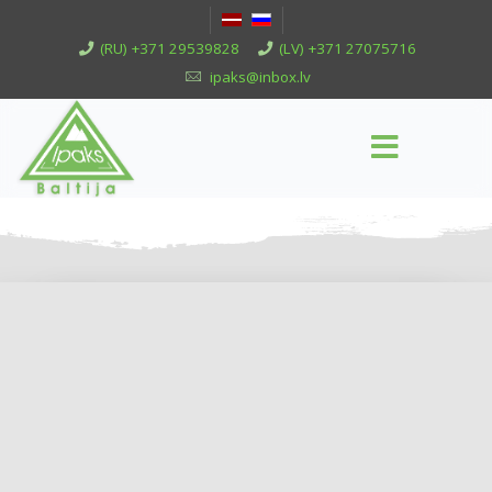
(RU) +371 29539828
(LV) +371 27075716
ipaks@inbox.lv