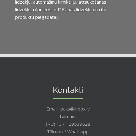
līdzekļu, automašīnu ķimikāliju, attaukošanas
līdzekļu, rūpniecisko tīrīšanas līdzekļu un citu
produktu piegādātāji.
Kontakti
Email: ipaks@inbox.lv
Tālrunis:
(RU) +371 29539828
Tālrunis / Whatsapp: