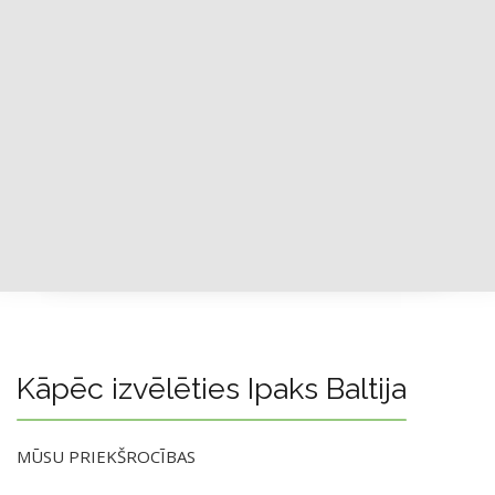
Kāpēc izvēlēties Ipaks Baltija
MŪSU PRIEKŠROCĪBAS