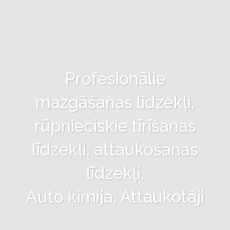
Profesionālie
mazgāšanas līdzekļi,
rūpnieciskie tīrīšanas
līdzekļi, attaukošanas
līdzekļi,
Auto ķīmija, Attaukotāji