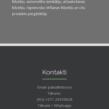
līdzekļu, automašīnu ķimikāliju, attaukošanas
līdzekļu, rūpniecisko tīrīšanas līdzekļu un citu
produktu piegādātāji.
Kontakti
Email: ipaks@inbox.lv
Tālrunis:
(RU) +371 29539828
Tālrunis / Whatsapp: