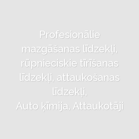
Profesionālie
mazgāšanas līdzekļi,
rūpnieciskie tīrīšanas
līdzekļi, attaukošanas
līdzekļi,
Auto ķīmija, Attaukotāji