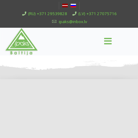
(RU) +371 29539828
(LV) +371 27075716
ipaks@inbox.lv