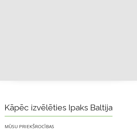
Kāpēc izvēlēties Ipaks Baltija
MŪSU PRIEKŠROCĪBAS