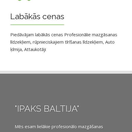
Labākās cenas
Piedāvājam labākās cenas Profesionālie mazgāsanas
līdzekļiem, rūpnieciskajiem tīrīšanas līdzekļiem, Auto
ķīmija, Attaukotāji
"IPAKS BALTIJA"
Mēs esam lielākie profesionālo mazgāšanas