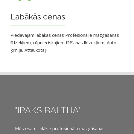
Labākās cenas
Piedāvājam labākās cenas Profesionālie mazgāsanas
līdzekļiem, rūpnieciskajiem tīrīšanas līdzekļiem, Auto
ķīmija, Attaukotāji
"IPAKS BALTIJA"
Mēs esam lielākie profesionālo mazgāšanas