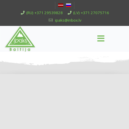
(RU) +371 29539828
(LV) +371 27075716
ipaks@inbox.lv