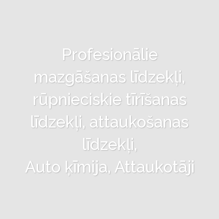
Profesionālie
mazgāšanas līdzekļi,
rūpnieciskie tīrīšanas
līdzekļi, attaukošanas
līdzekļi,
Auto ķīmija, Attaukotāji