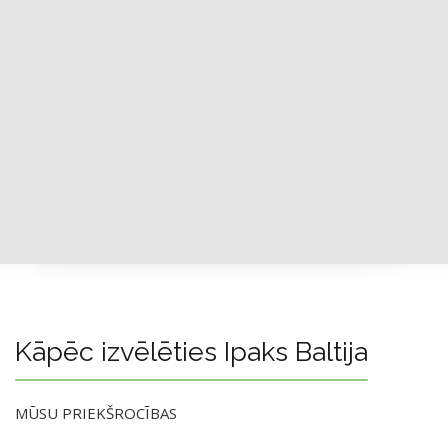
Kāpēc izvēlēties Ipaks Baltija
MŪSU PRIEKŠROCĪBAS