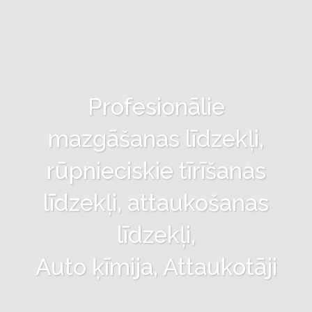
Profesionālie
mazgāšanas līdzekļi,
rūpnieciskie tīrīšanas
līdzekļi, attaukošanas
līdzekļi,
Auto ķīmija, Attaukotāji