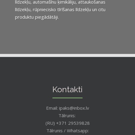
līdzekļu, automašīnu ķimikāliju, attaukošanas
līdzekļu, rūpniecisko tīrīšanas līdzekļu un citu
produktu piegādātāji.
Kontakti
Email: ipaks@inbox.lv
Tālrunis:
(RU) +371 29539828
Tālrunis / Whatsapp: