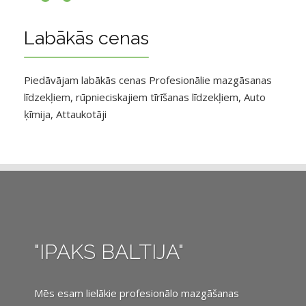
Labākās cenas
Piedāvājam labākās cenas Profesionālie mazgāsanas
līdzekļiem, rūpnieciskajiem tīrīšanas līdzekļiem, Auto
ķīmija, Attaukotāji
"IPAKS BALTIJA"
Mēs esam lielākie profesionālo mazgāšanas