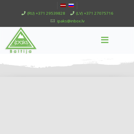
(RU) +371 29539828
(LV) +371 27075716
ipaks@inbox.lv