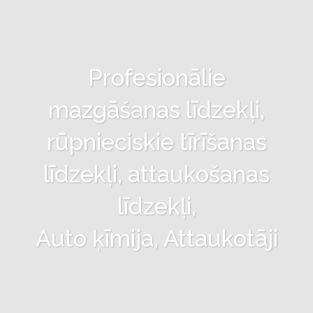
Profesionālie
mazgāšanas līdzekļi,
rūpnieciskie tīrīšanas
līdzekļi, attaukošanas
līdzekļi,
Auto ķīmija, Attaukotāji