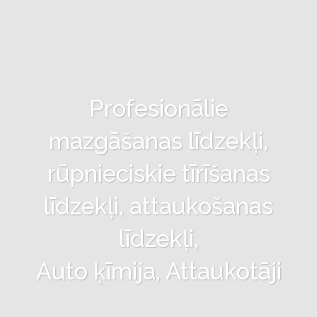
Profesionālie
mazgāšanas līdzekļi,
rūpnieciskie tīrīšanas
līdzekļi, attaukošanas
līdzekļi,
Auto ķīmija, Attaukotāji