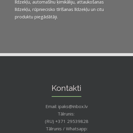
līdzekļu, automašīnu ķimikāliju, attaukošanas
līdzekļu, rūpniecisko tīrīšanas līdzekļu un citu
produktu piegādātāji.
Kontakti
Email: ipaks@inbox.lv
Tālrunis:
(RU) +371 29539828
Tālrunis / Whatsapp: