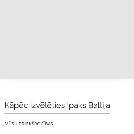
Kāpēc izvēlēties Ipaks Baltija
MŪSU PRIEKŠROCĪBAS