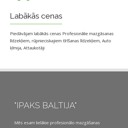
Labākās cenas
Piedāvājam labākās cenas Profesionālie mazgāsanas
līdzekļiem, rūpnieciskajiem tīrīšanas līdzekļiem, Auto
ķīmija, Attaukotāji
"IPAKS BALTIJA"
Mēs esam lielākie profesionālo mazgāšanas