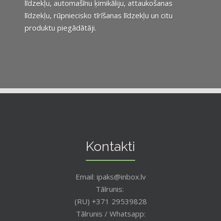
līdzekļu, automašīnu ķimikāliju, attaukošanas
līdzekļu, rūpniecisko tīrīšanas līdzekļu un citu
produktu piegādātāji.
Kontakti
Email: ipaks@inbox.lv
Tālrunis:
(RU) +371 29539828
Tālrunis / Whatsapp: