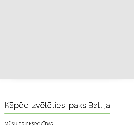
Kāpēc izvēlēties Ipaks Baltija
MŪSU PRIEKŠROCĪBAS