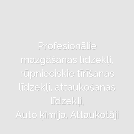
Profesionālie
mazgāšanas līdzekļi,
rūpnieciskie tīrīšanas
līdzekļi, attaukošanas
līdzekļi,
Auto ķīmija, Attaukotāji