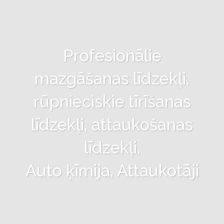
Profesionālie
mazgāšanas līdzekļi,
rūpnieciskie tīrīšanas
līdzekļi, attaukošanas
līdzekļi,
Auto ķīmija, Attaukotāji