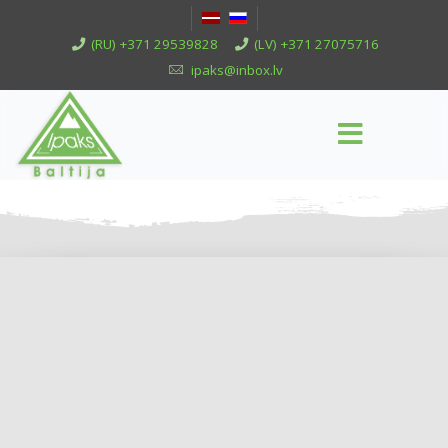
(RU) +371 29539828
(LV) +371 27075716
ipaks@inbox.lv