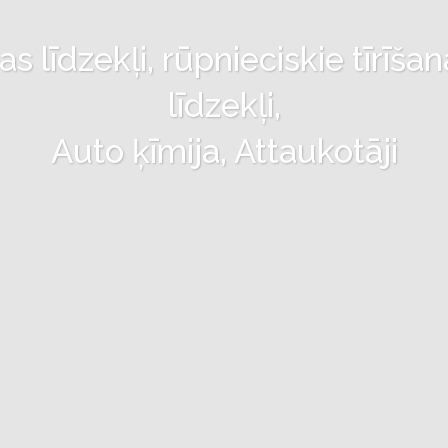
 līdzekļi, rūpnieciskie tīrīšan
līdzekļi,
Auto ķīmija, Attaukotāji