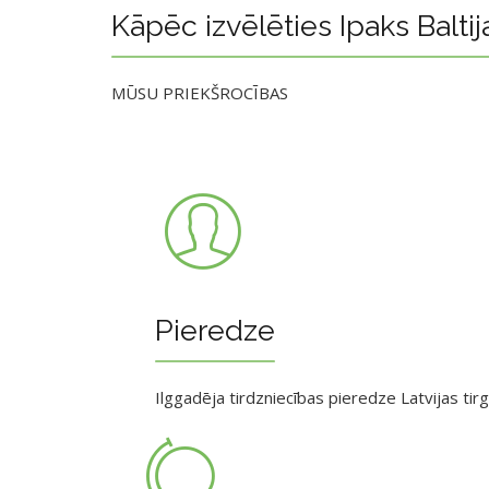
Kāpēc izvēlēties Ipaks Baltij
MŪSU PRIEKŠROCĪBAS
Pieredze
Ilggadēja tirdzniecības pieredze Latvijas tir