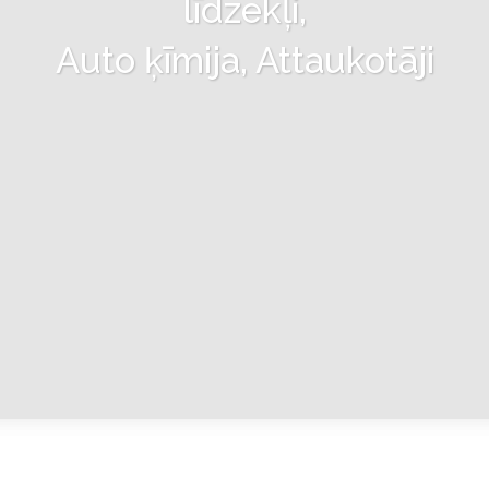
līdzekļi,
Auto ķīmija, Attaukotāji