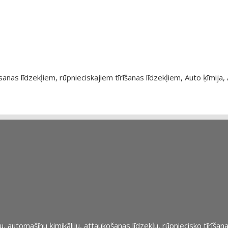
as līdzekļiem, rūpnieciskajiem tīrīšanas līdzekļiem, Auto ķīmija, 
automašīnu ķimikāliju, attaukošanas līdzekļu, rūpniecisko tīrīšana