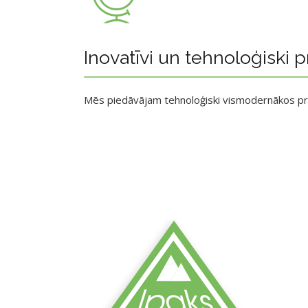
Inovatīvi un tehnoloģiski p
Mēs piedāvājam tehnoloģiski vismodernākos p