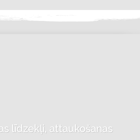
as līdzekļi, attaukošanas