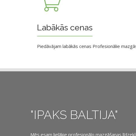
Labākās cenas
Piedāvājam labākās cenas Profesionālie mazgāsan
"IPAKS BALTIJA"
Mēs esam lielākie profesionālo mazgāšanas līdzekļu, 