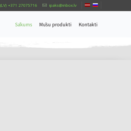
(LV) +371 27075716
ipaks@inbox.lv
Sākums
Mūsu produkti
Kontakti