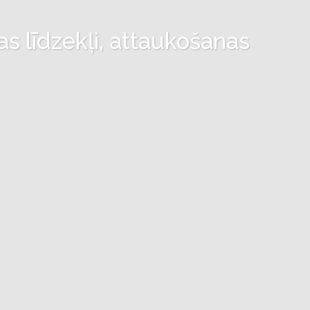
as līdzekļi, attaukošanas