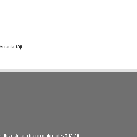
Attaukotāji
s līdzekļu un citu produktu piegādātāji.