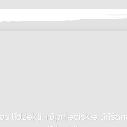
 līdzekļi, rūpnieciskie tīrīšan