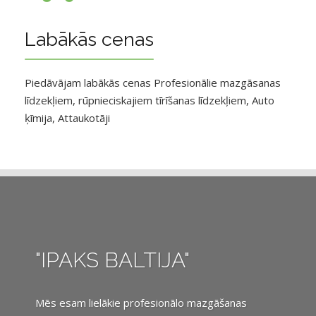
Labākās cenas
Piedāvājam labākās cenas Profesionālie mazgāsanas
līdzekļiem, rūpnieciskajiem tīrīšanas līdzekļiem, Auto
ķīmija, Attaukotāji
"IPAKS BALTIJA"
Mēs esam lielākie profesionālo mazgāšanas