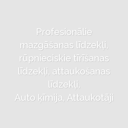
Profesionālie
mazgāšanas līdzekļi,
rūpnieciskie tīrīšanas
līdzekļi, attaukošanas
līdzekļi,
Auto ķīmija, Attaukotāji