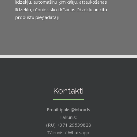
līdzekļu, automašīnu ķimikāliju, attaukošanas
līdzekļu, rūpniecisko tīrīšanas līdzekļu un citu
produktu piegādātāji.
Kontakti
Email: ipaks@inbox.lv
Tālrunis:
(RU) +371 29539828
Tālrunis / Whatsapp: