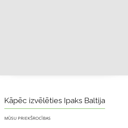
Kāpēc izvēlēties Ipaks Baltija
MŪSU PRIEKŠROCĪBAS