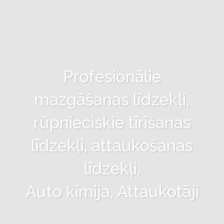
Profesionālie
mazgāšanas līdzekļi,
rūpnieciskie tīrīšanas
līdzekļi, attaukošanas
līdzekļi,
Auto ķīmija, Attaukotāji