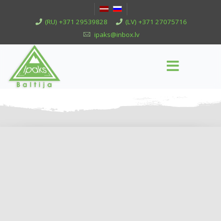
(RU) +371 29539828
(LV) +371 27075716
ipaks@inbox.lv