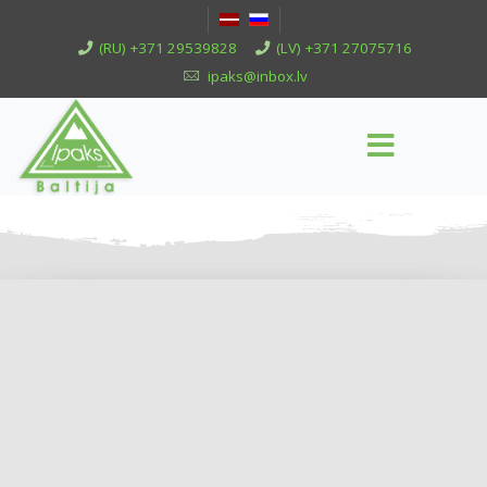
(RU) +371 29539828
(LV) +371 27075716
ipaks@inbox.lv