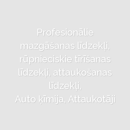
Profesionālie
mazgāšanas līdzekļi,
rūpnieciskie tīrīšanas
līdzekļi, attaukošanas
līdzekļi,
Auto ķīmija, Attaukotāji