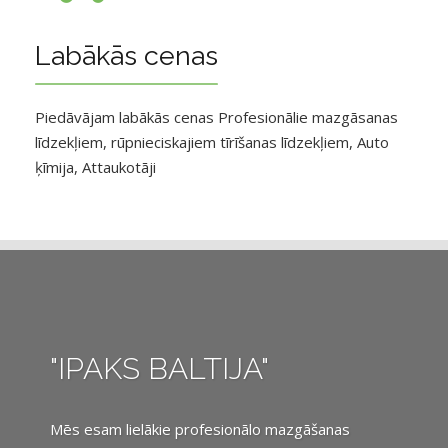
Labākās cenas
Piedāvājam labākās cenas Profesionālie mazgāsanas
līdzekļiem, rūpnieciskajiem tīrīšanas līdzekļiem, Auto
ķīmija, Attaukotāji
"IPAKS BALTIJA"
Mēs esam lielākie profesionālo mazgāšanas