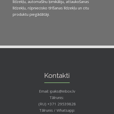
līdzekļu, automašīnu ķimikāliju, attaukošanas
līdzekļu, rūpniecisko tīrīšanas līdzekļu un citu
produktu piegādātāji.
Kontakti
Email: ipaks@inbox.lv
Tālrunis:
(RU) +371 29539828
Tālrunis / Whatsapp: