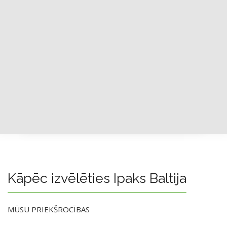
Kāpēc izvēlēties Ipaks Baltija
MŪSU PRIEKŠROCĪBAS