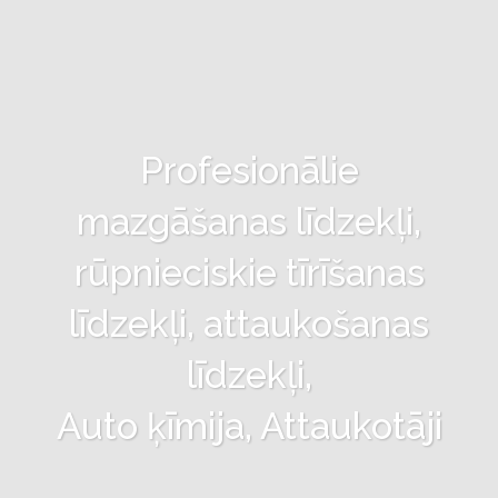
Profesionālie
mazgāšanas līdzekļi,
rūpnieciskie tīrīšanas
līdzekļi, attaukošanas
līdzekļi,
Auto ķīmija, Attaukotāji