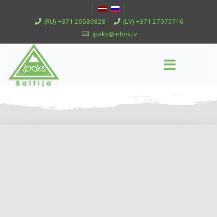
(RU) +371 29539828
(LV) +371 27075716
ipaks@inbox.lv