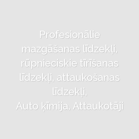
Profesionālie
mazgāšanas līdzekļi,
rūpnieciskie tīrīšanas
līdzekļi, attaukošanas
līdzekļi,
Auto ķīmija, Attaukotāji