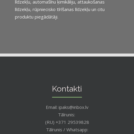
līdzekļu, automašīnu ķimikāliju, attaukošanas
līdzekļu, rūpniecisko tīrīšanas līdzekļu un citu
produktu piegādātāji.
Kontakti
Email: ipaks@inbox.lv
Tālrunis:
(RU) +371 29539828
Tālrunis / Whatsapp: