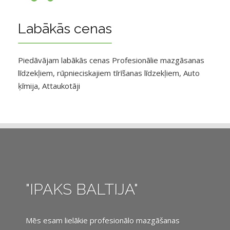
Labākās cenas
Piedāvājam labākās cenas Profesionālie mazgāsanas
līdzekļiem, rūpnieciskajiem tīrīšanas līdzekļiem, Auto
ķīmija, Attaukotāji
"IPAKS BALTIJA"
Mēs esam lielākie profesionālo mazgāšanas