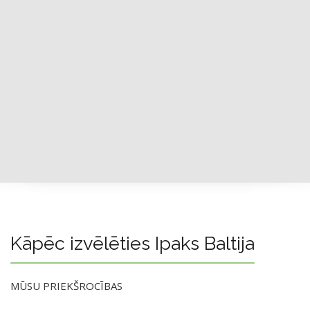
Kāpēc izvēlēties Ipaks Baltija
MŪSU PRIEKŠROCĪBAS