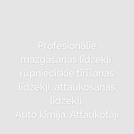
Profesionālie
mazgāšanas līdzekļi,
rūpnieciskie tīrīšanas
līdzekļi, attaukošanas
līdzekļi,
Auto ķīmija, Attaukotāji