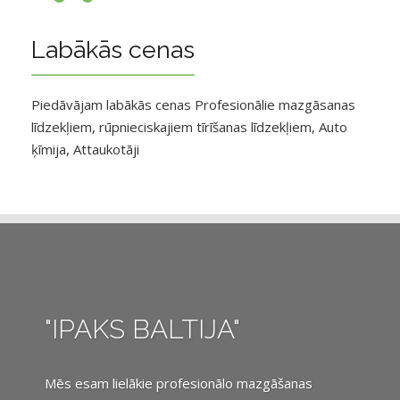
Labākās cenas
Piedāvājam labākās cenas Profesionālie mazgāsanas
līdzekļiem, rūpnieciskajiem tīrīšanas līdzekļiem, Auto
ķīmija, Attaukotāji
"IPAKS BALTIJA"
Mēs esam lielākie profesionālo mazgāšanas