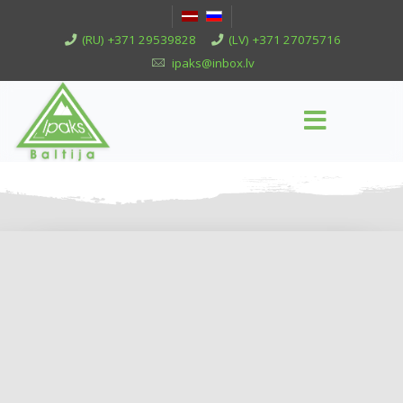
(RU) +371 29539828
(LV) +371 27075716
ipaks@inbox.lv