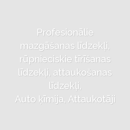
Profesionālie
mazgāšanas līdzekļi,
rūpnieciskie tīrīšanas
līdzekļi, attaukošanas
līdzekļi,
Auto ķīmija, Attaukotāji