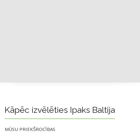
Kāpēc izvēlēties Ipaks Baltija
MŪSU PRIEKŠROCĪBAS