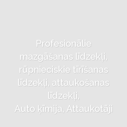
Profesionālie
mazgāšanas līdzekļi,
rūpnieciskie tīrīšanas
līdzekļi, attaukošanas
līdzekļi,
Auto ķīmija, Attaukotāji