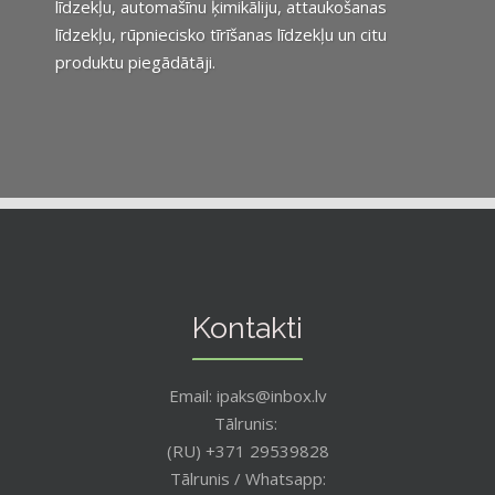
līdzekļu, automašīnu ķimikāliju, attaukošanas
līdzekļu, rūpniecisko tīrīšanas līdzekļu un citu
produktu piegādātāji.
Kontakti
Email: ipaks@inbox.lv
Tālrunis:
(RU) +371 29539828
Tālrunis / Whatsapp: