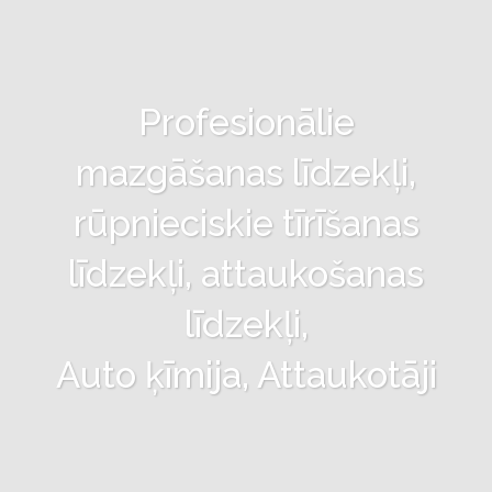
Profesionālie
mazgāšanas līdzekļi,
rūpnieciskie tīrīšanas
līdzekļi, attaukošanas
līdzekļi,
Auto ķīmija, Attaukotāji