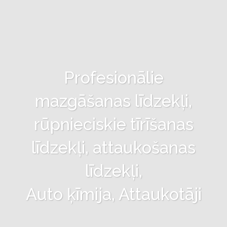
Profesionālie
mazgāšanas līdzekļi,
rūpnieciskie tīrīšanas
līdzekļi, attaukošanas
līdzekļi,
Auto ķīmija, Attaukotāji