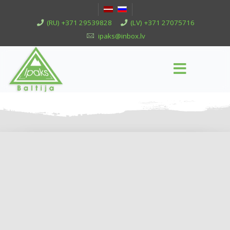
(RU) +371 29539828
(LV) +371 27075716
ipaks@inbox.lv