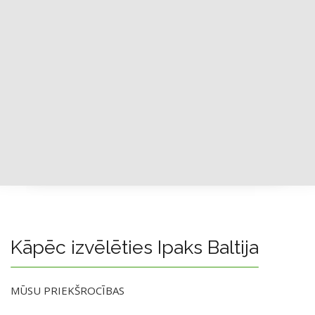
Kāpēc izvēlēties Ipaks Baltija
MŪSU PRIEKŠROCĪBAS