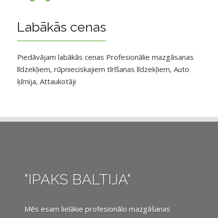
Labākās cenas
Piedāvājam labākās cenas Profesionālie mazgāsanas
līdzekļiem, rūpnieciskajiem tīrīšanas līdzekļiem, Auto
ķīmija, Attaukotāji
"IPAKS BALTIJA"
Mēs esam lielākie profesionālo mazgāšanas