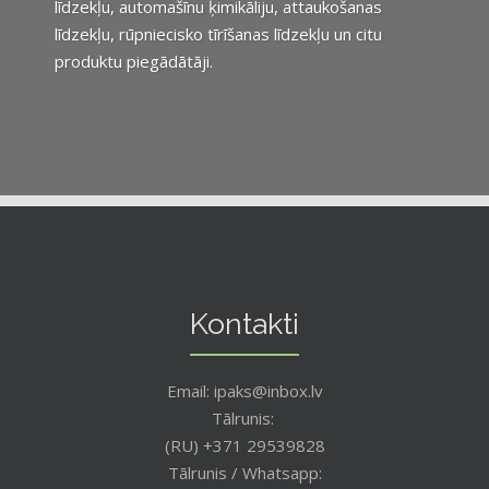
līdzekļu, automašīnu ķimikāliju, attaukošanas
līdzekļu, rūpniecisko tīrīšanas līdzekļu un citu
produktu piegādātāji.
Kontakti
Email: ipaks@inbox.lv
Tālrunis:
(RU) +371 29539828
Tālrunis / Whatsapp: