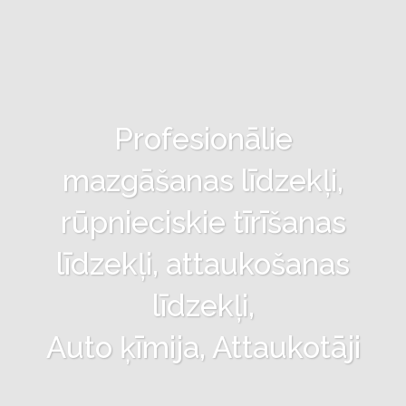
Profesionālie
mazgāšanas līdzekļi,
rūpnieciskie tīrīšanas
līdzekļi, attaukošanas
līdzekļi,
Auto ķīmija, Attaukotāji