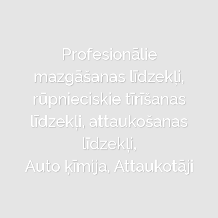
Profesionālie
mazgāšanas līdzekļi,
rūpnieciskie tīrīšanas
līdzekļi, attaukošanas
līdzekļi,
Auto ķīmija, Attaukotāji