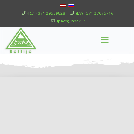
(RU) +371 29539828
(LV) +371 27075716
ipaks@inbox.lv