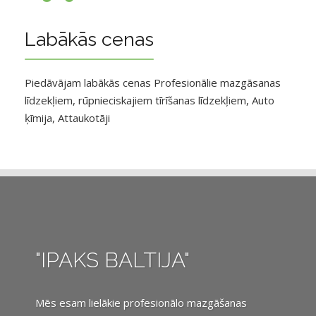
Labākās cenas
Piedāvājam labākās cenas Profesionālie mazgāsanas
līdzekļiem, rūpnieciskajiem tīrīšanas līdzekļiem, Auto
ķīmija, Attaukotāji
"IPAKS BALTIJA"
Mēs esam lielākie profesionālo mazgāšanas