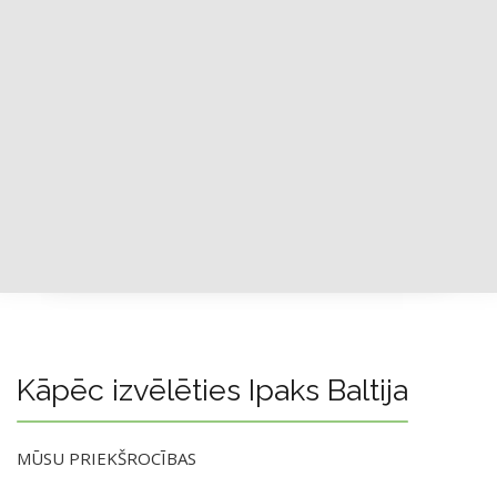
Kāpēc izvēlēties Ipaks Baltija
MŪSU PRIEKŠROCĪBAS