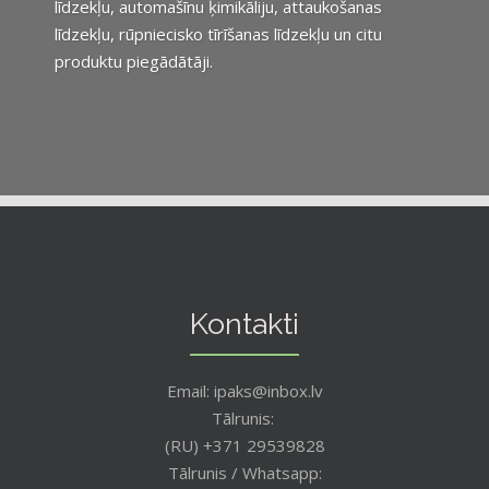
līdzekļu, automašīnu ķimikāliju, attaukošanas
līdzekļu, rūpniecisko tīrīšanas līdzekļu un citu
produktu piegādātāji.
Kontakti
Email: ipaks@inbox.lv
Tālrunis:
(RU) +371 29539828
Tālrunis / Whatsapp: