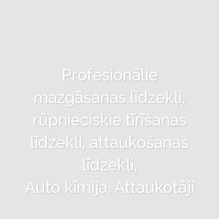
Profesionālie
mazgāšanas līdzekļi,
rūpnieciskie tīrīšanas
līdzekļi, attaukošanas
līdzekļi,
Auto ķīmija, Attaukotāji