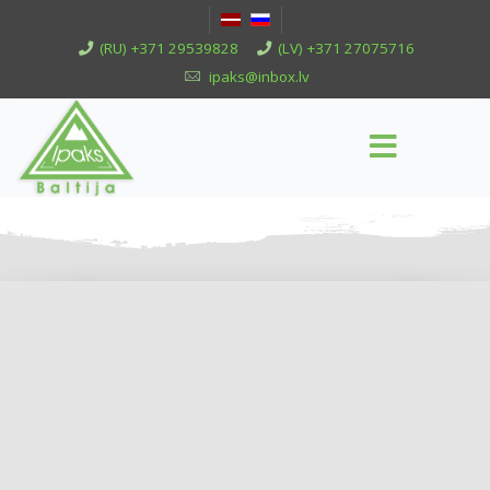
(RU) +371 29539828
(LV) +371 27075716
ipaks@inbox.lv