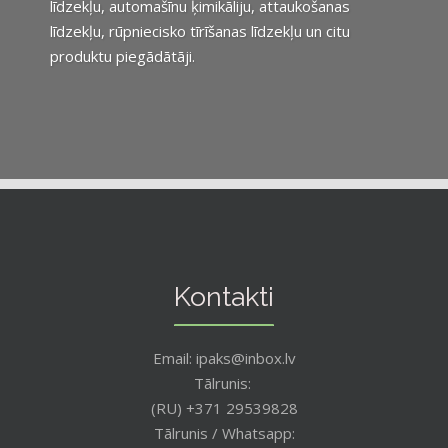
līdzekļu, automašīnu ķimikāliju, attaukošanas
līdzekļu, rūpniecisko tīrīšanas līdzekļu un citu
produktu piegādātāji.
Kontakti
Email: ipaks@inbox.lv
Tālrunis:
(RU) +371 29539828
Tālrunis / Whatsapp: