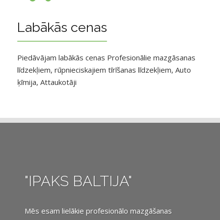
Labākās cenas
Piedāvājam labākās cenas Profesionālie mazgāsanas
līdzekļiem, rūpnieciskajiem tīrīšanas līdzekļiem, Auto
ķīmija, Attaukotāji
"IPAKS BALTIJA"
Mēs esam lielākie profesionālo mazgāšanas