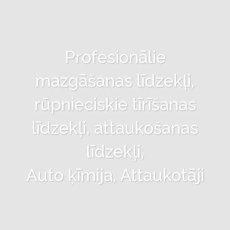
Profesionālie
mazgāšanas līdzekļi,
rūpnieciskie tīrīšanas
līdzekļi, attaukošanas
līdzekļi,
Auto ķīmija, Attaukotāji