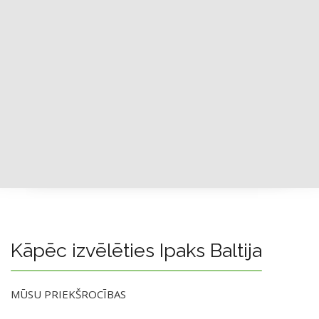
Kāpēc izvēlēties Ipaks Baltija
MŪSU PRIEKŠROCĪBAS