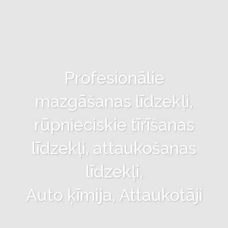
Profesionālie
mazgāšanas līdzekļi,
rūpnieciskie tīrīšanas
līdzekļi, attaukošanas
līdzekļi,
Auto ķīmija, Attaukotāji