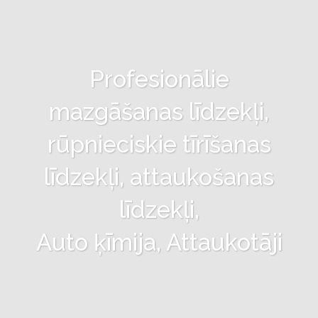
Profesionālie
mazgāšanas līdzekļi,
rūpnieciskie tīrīšanas
līdzekļi, attaukošanas
līdzekļi,
Auto ķīmija, Attaukotāji