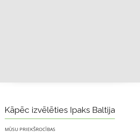
Kāpēc izvēlēties Ipaks Baltija
MŪSU PRIEKŠROCĪBAS