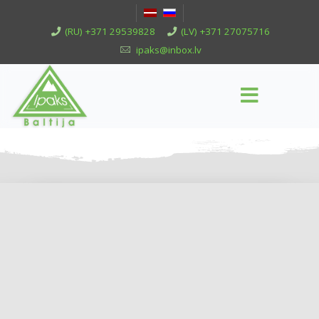
(RU) +371 29539828
(LV) +371 27075716
ipaks@inbox.lv