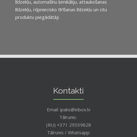
līdzekļu, automašīnu ķimikāliju, attaukošanas
līdzekļu, rūpniecisko tīrīšanas līdzekļu un citu
produktu piegādātāji.
Kontakti
Email: ipaks@inbox.lv
Tālrunis:
(RU) +371 29539828
Tālrunis / Whatsapp: