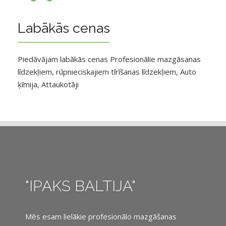
Labākās cenas
Piedāvājam labākās cenas Profesionālie mazgāsanas
līdzekļiem, rūpnieciskajiem tīrīšanas līdzekļiem, Auto
ķīmija, Attaukotāji
"IPAKS BALTIJA"
Mēs esam lielākie profesionālo mazgāšanas