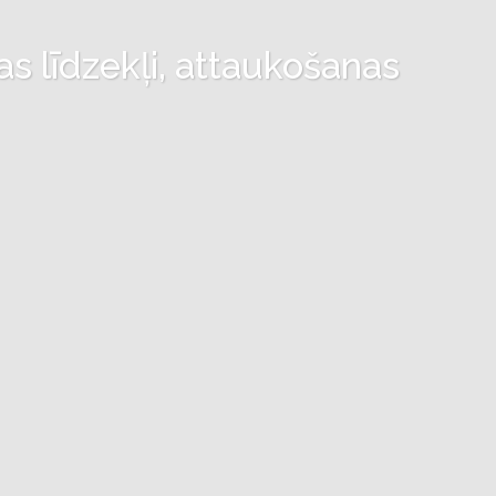
as līdzekļi, attaukošanas