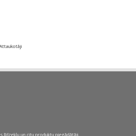
Attaukotāji
s līdzekļu un citu produktu piegādātāji.