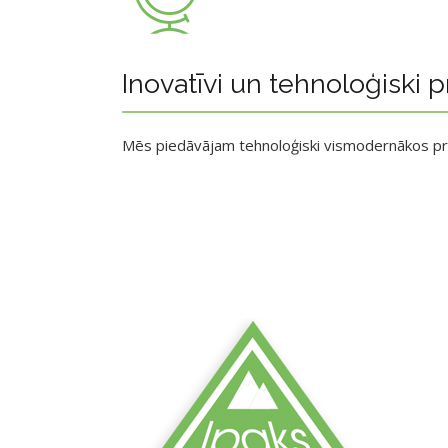
Inovatīvi un tehnoloģiski p
Mēs piedāvājam tehnoloģiski vismodernākos p