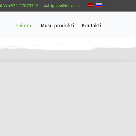
(LV) +371 27075716
ipaks@inbox.lv
Sākums
Mūsu produkti
Kontakti