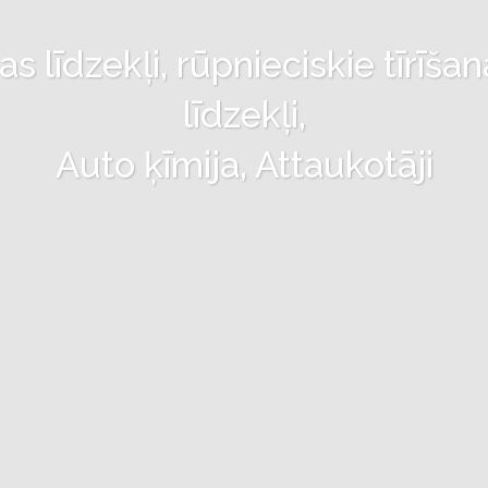
 līdzekļi, rūpnieciskie tīrīšan
līdzekļi,
Auto ķīmija, Attaukotāji