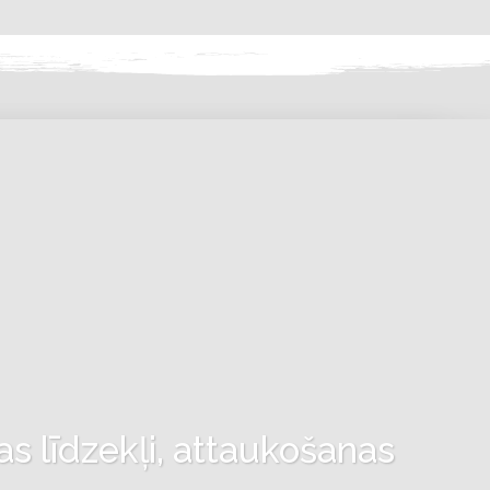
as līdzekļi, attaukošanas