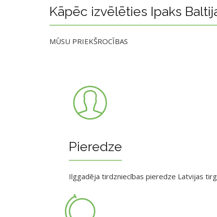
Kāpēc izvēlēties Ipaks Baltij
MŪSU PRIEKŠROCĪBAS
Pieredze
Ilggadēja tirdzniecības pieredze Latvijas tir