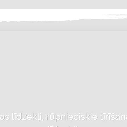
 līdzekļi, rūpnieciskie tīrīšan