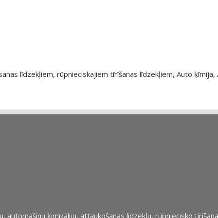
as līdzekļiem, rūpnieciskajiem tīrīšanas līdzekļiem, Auto ķīmija, 
automašīnu ķimikāliju, attaukošanas līdzekļu, rūpniecisko tīrīšana