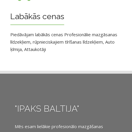
Labākās cenas
Piedāvājam labākās cenas Profesionālie mazgāsanas
līdzekļiem, rūpnieciskajiem tīrīšanas līdzekļiem, Auto
ķīmija, Attaukotāji
"IPAKS BALTIJA"
Mēs esam lielākie profesionālo mazgāšanas