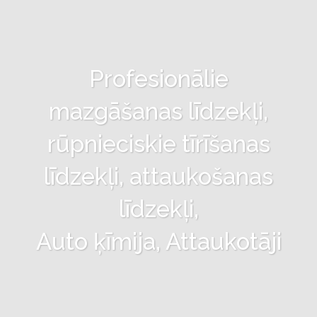
Profesionālie
mazgāšanas līdzekļi,
rūpnieciskie tīrīšanas
līdzekļi, attaukošanas
līdzekļi,
Auto ķīmija, Attaukotāji