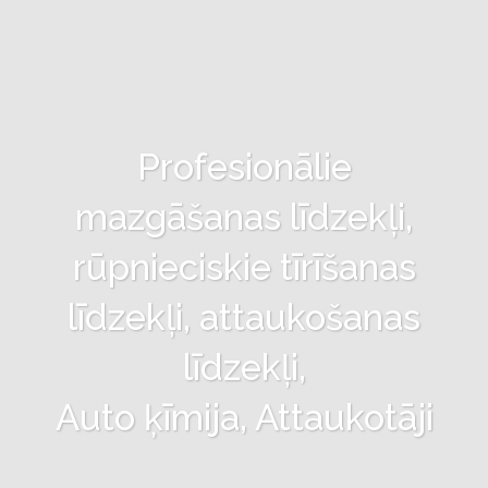
Profesionālie
mazgāšanas līdzekļi,
rūpnieciskie tīrīšanas
līdzekļi, attaukošanas
līdzekļi,
Auto ķīmija, Attaukotāji