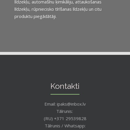
līdzekļu, automašīnu ķimikāliju, attaukošanas
līdzekļu, rūpniecisko tīrīšanas līdzekļu un citu
produktu piegādātāji.
Kontakti
Email: ipaks@inbox.lv
Tālrunis:
(RU) +371 29539828
Tālrunis / Whatsapp: