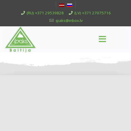
(RU) +371 29539828
(LV) +371 27075716
ipaks@inbox.lv