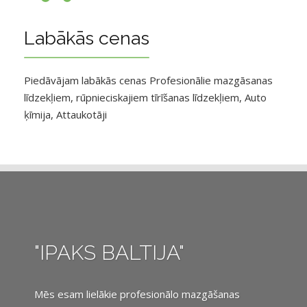
Labākās cenas
Piedāvājam labākās cenas Profesionālie mazgāsanas
līdzekļiem, rūpnieciskajiem tīrīšanas līdzekļiem, Auto
ķīmija, Attaukotāji
"IPAKS BALTIJA"
Mēs esam lielākie profesionālo mazgāšanas