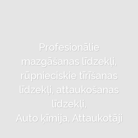
Profesionālie
mazgāšanas līdzekļi,
rūpnieciskie tīrīšanas
līdzekļi, attaukošanas
līdzekļi,
Auto ķīmija, Attaukotāji