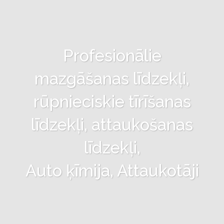
Profesionālie
mazgāšanas līdzekļi,
rūpnieciskie tīrīšanas
līdzekļi, attaukošanas
līdzekļi,
Auto ķīmija, Attaukotāji