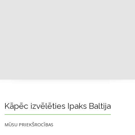
Kāpēc izvēlēties Ipaks Baltija
MŪSU PRIEKŠROCĪBAS