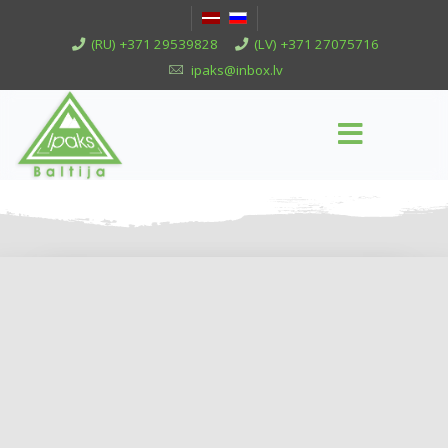
(RU) +371 29539828
(LV) +371 27075716
ipaks@inbox.lv