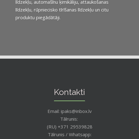
līdzekļu, automašīnu ķimikāliju, attaukošanas
līdzekļu, rūpniecisko tīrīšanas līdzekļu un citu
produktu piegādātāji.
Kontakti
Email: ipaks@inbox.lv
Tālrunis:
(RU) +371 29539828
Tālrunis / Whatsapp: