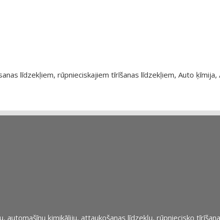
as līdzekļiem, rūpnieciskajiem tīrīšanas līdzekļiem, Auto ķīmija, 
automašīnu ķimikāliju, attaukošanas līdzekļu, rūpniecisko tīrīšana