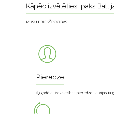
Kāpēc izvēlēties Ipaks Baltij
MŪSU PRIEKŠROCĪBAS
Pieredze
Ilggadēja tirdzniecības pieredze Latvijas tir