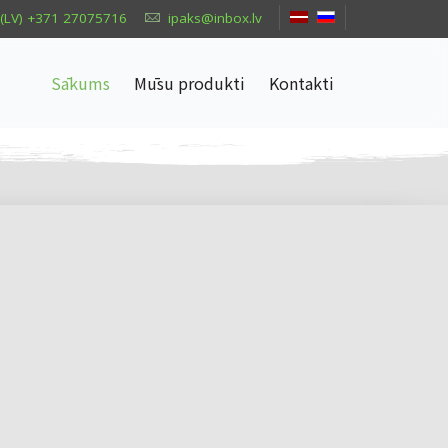
(LV) +371 27075716
ipaks@inbox.lv
Sākums
Mūsu produkti
Kontakti