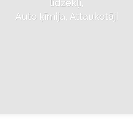
līdzekļi,
Auto ķīmija, Attaukotāji