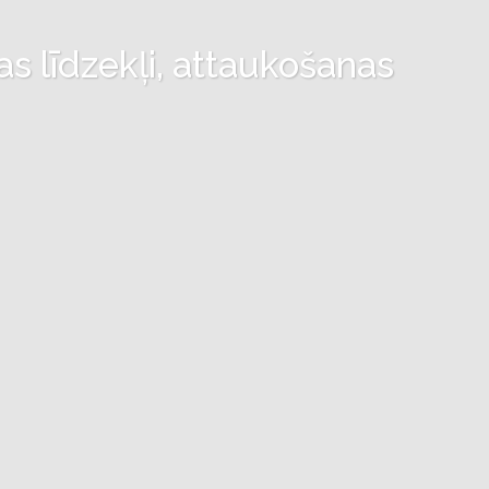
as līdzekļi, attaukošanas