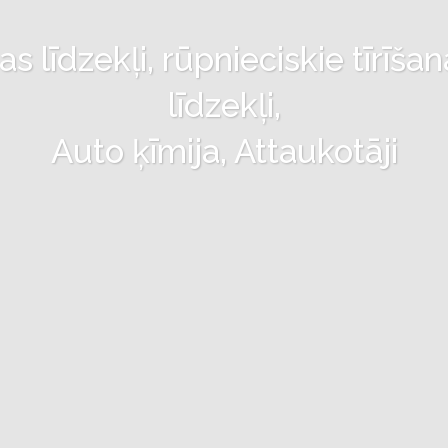
 līdzekļi, rūpnieciskie tīrīšan
līdzekļi,
Auto ķīmija, Attaukotāji