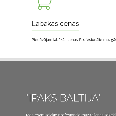
Labākās cenas
Piedāvājam labākās cenas Profesionālie mazgāsan
"IPAKS BALTIJA"
Mēs esam lielākie profesionālo mazgāšanas līdzekļu, 