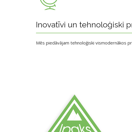
Inovatīvi un tehnoloģiski p
Mēs piedāvājam tehnoloģiski vismodernākos p