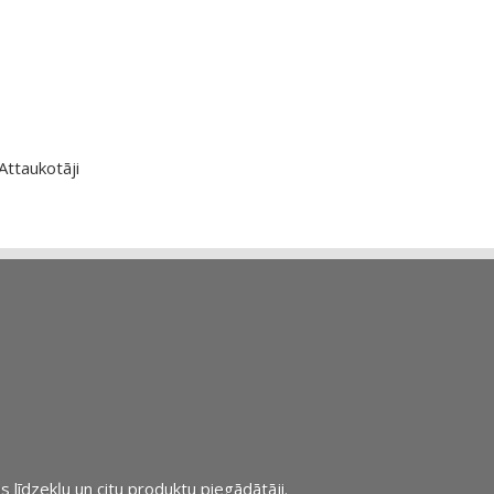
Attaukotāji
s līdzekļu un citu produktu piegādātāji.