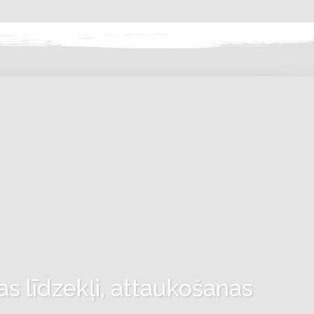
as līdzekļi, attaukošanas