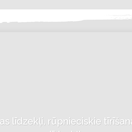
 līdzekļi, rūpnieciskie tīrīšan