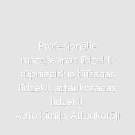
Profesionālie
mazgāšanas līdzekļi,
rūpnieciskie tīrīšanas
līdzekļi, attaukošanas
līdzekļi,
Auto ķīmija, Attaukotāji