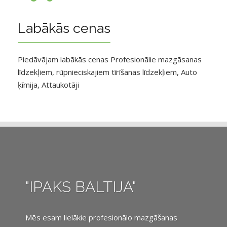
Labākās cenas
Piedāvājam labākās cenas Profesionālie mazgāsanas
līdzekļiem, rūpnieciskajiem tīrīšanas līdzekļiem, Auto
ķīmija, Attaukotāji
"IPAKS BALTIJA"
Mēs esam lielākie profesionālo mazgāšanas