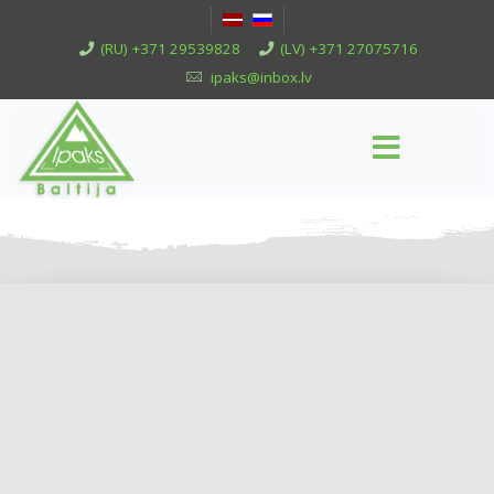
(RU) +371 29539828
(LV) +371 27075716
ipaks@inbox.lv