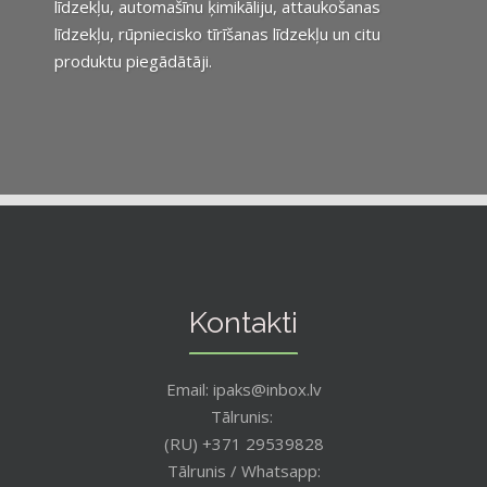
līdzekļu, automašīnu ķimikāliju, attaukošanas
līdzekļu, rūpniecisko tīrīšanas līdzekļu un citu
produktu piegādātāji.
Kontakti
Email: ipaks@inbox.lv
Tālrunis:
(RU) +371 29539828
Tālrunis / Whatsapp: