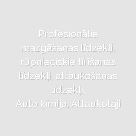
Profesionālie
mazgāšanas līdzekļi,
rūpnieciskie tīrīšanas
līdzekļi, attaukošanas
līdzekļi,
Auto ķīmija, Attaukotāji