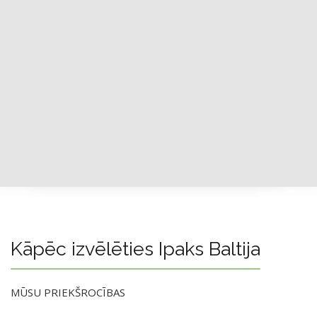
Kāpēc izvēlēties Ipaks Baltija
MŪSU PRIEKŠROCĪBAS