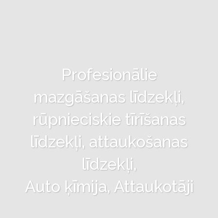
Profesionālie
mazgāšanas līdzekļi,
rūpnieciskie tīrīšanas
līdzekļi, attaukošanas
līdzekļi,
Auto ķīmija, Attaukotāji