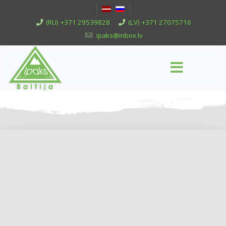
(RU) +371 29539828
(LV) +371 27075716
ipaks@inbox.lv