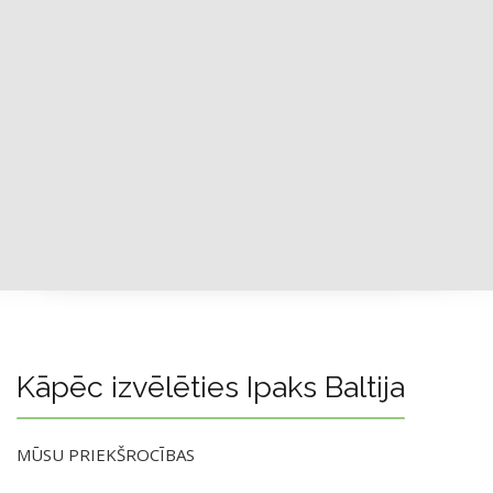
Kāpēc izvēlēties Ipaks Baltija
MŪSU PRIEKŠROCĪBAS