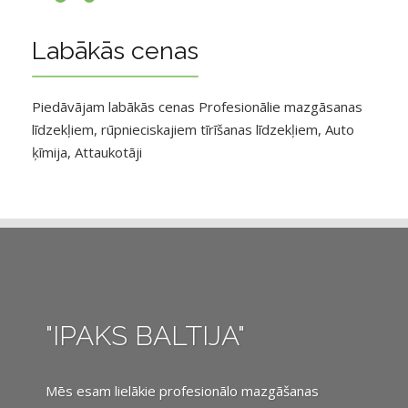
Labākās cenas
Piedāvājam labākās cenas Profesionālie mazgāsanas
līdzekļiem, rūpnieciskajiem tīrīšanas līdzekļiem, Auto
ķīmija, Attaukotāji
"IPAKS BALTIJA"
Mēs esam lielākie profesionālo mazgāšanas