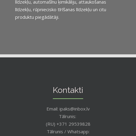
līdzekļu, automašīnu ķimikāliju, attaukošanas
līdzekļu, rūpniecisko tīrīšanas līdzekļu un citu
produktu piegādātāji.
Kontakti
Email: ipaks@inbox.lv
Tālrunis:
(RU) +371 29539828
Tālrunis / Whatsapp: