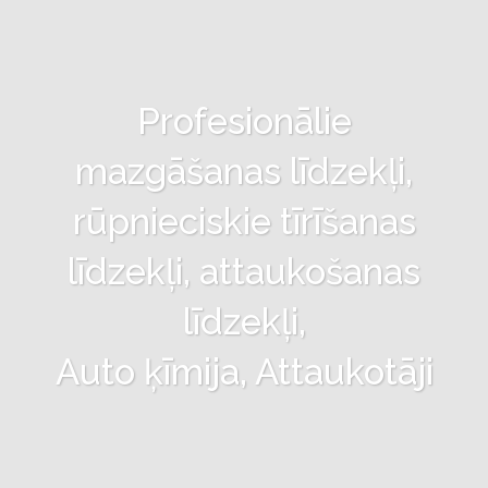
Profesionālie
mazgāšanas līdzekļi,
rūpnieciskie tīrīšanas
līdzekļi, attaukošanas
līdzekļi,
Auto ķīmija, Attaukotāji