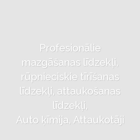
Profesionālie
mazgāšanas līdzekļi,
rūpnieciskie tīrīšanas
līdzekļi, attaukošanas
līdzekļi,
Auto ķīmija, Attaukotāji