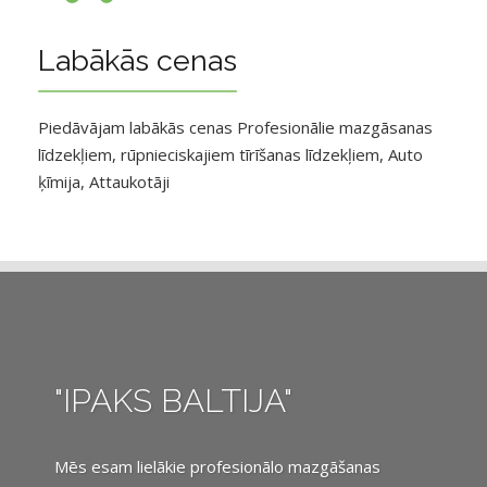
Labākās cenas
Piedāvājam labākās cenas Profesionālie mazgāsanas
līdzekļiem, rūpnieciskajiem tīrīšanas līdzekļiem, Auto
ķīmija, Attaukotāji
"IPAKS BALTIJA"
Mēs esam lielākie profesionālo mazgāšanas