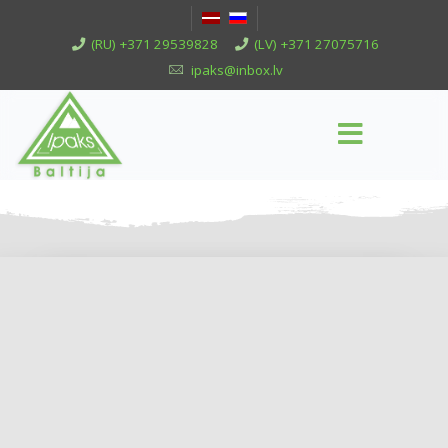
(RU) +371 29539828
(LV) +371 27075716
ipaks@inbox.lv