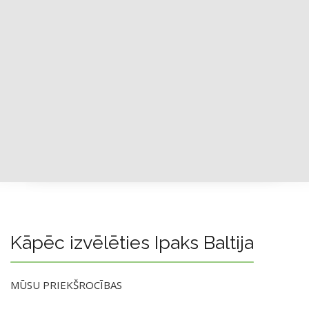
Kāpēc izvēlēties Ipaks Baltija
MŪSU PRIEKŠROCĪBAS