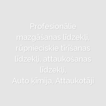
Profesionālie
mazgāšanas līdzekļi,
rūpnieciskie tīrīšanas
līdzekļi, attaukošanas
līdzekļi,
Auto ķīmija, Attaukotāji