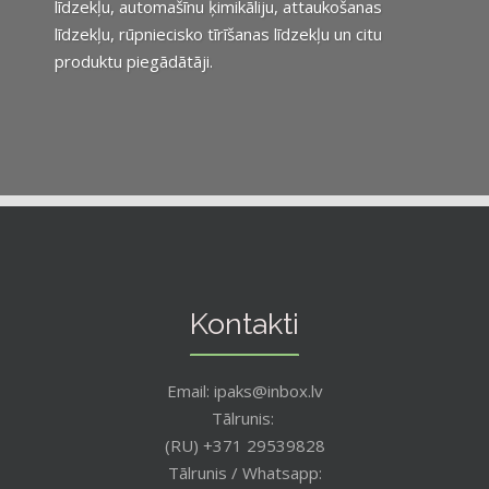
līdzekļu, automašīnu ķimikāliju, attaukošanas
līdzekļu, rūpniecisko tīrīšanas līdzekļu un citu
produktu piegādātāji.
Kontakti
Email: ipaks@inbox.lv
Tālrunis:
(RU) +371 29539828
Tālrunis / Whatsapp: